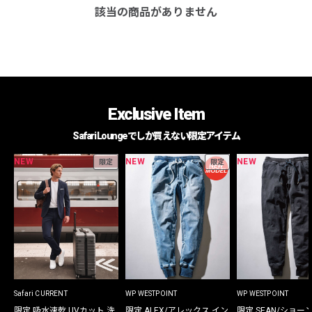
該当の商品がありません
Exclusive Item
Safari Loungeでしか買えない限定アイテム
NEW
NEW
NEW
限定
限定
Safari CURRENT
WP WESTPOINT
WP WESTPOINT
限定 吸水速乾 UVカット 洗
限定 ALEX/アレックス イン
限定 SEAN/ショー