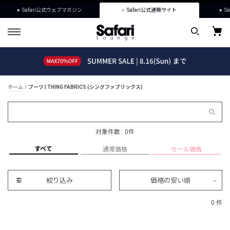
Safari公式ウェブマガジン
Safari公式通販サイト
Sa
ホーム
ブーツ | THING FABRICS (シングファブリックス)
対象件数 : 0件
すべて
通常価格
セール価格
絞り込み
価格の安い順
0 件