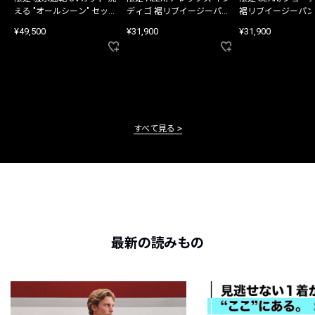
える "オールシーン" セット
ディゴ 裾リブイージーパン
裾リブイージーパン
アップ
ツ
¥49,500
¥31,900
¥31,900
すべて見る
最新の読みもの