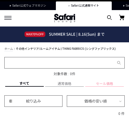
Safari公式ウェブマガジン
Safari公式通販サイト
Sa
ホーム
その他インテリア/ルームアイテム | THING FABRICS (シングファブリックス)
対象件数 : 0件
すべて
通常価格
セール価格
絞り込み
価格の安い順
0 件