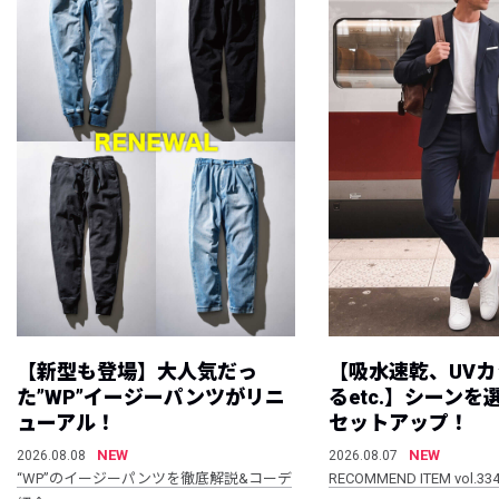
【新型も登場】大人気だっ
【吸水速乾、UV
た”WP”イージーパンツがリニ
るetc.】シーン
ューアル！
セットアップ！
NEW
NEW
2026.08.08
2026.08.07
“WP”のイージーパンツを徹底解説&コーデ
RECOMMEND ITEM vol.33