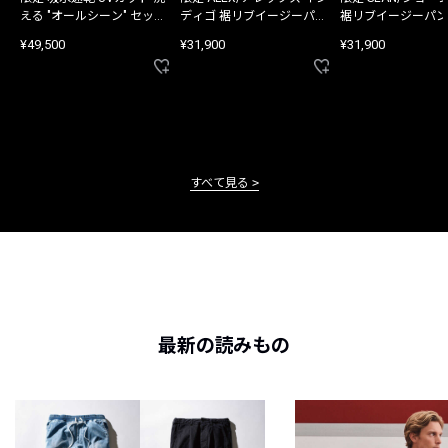
える "オールシーン" セット
ディゴ 裾リブイージーパン
裾リブイージーパン
アップ
ツ
¥49,500
¥31,900
¥31,900
すべて見る
最新の読みもの