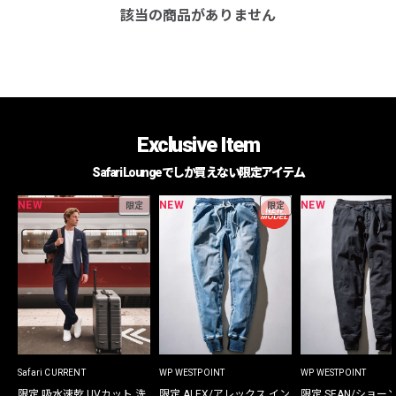
該当の商品がありません
Exclusive Item
Safari Loungeでしか買えない限定アイテム
NEW
NEW
NEW
限定
限定
Safari CURRENT
WP WESTPOINT
WP WESTPOINT
限定 吸水速乾 UVカット 洗
限定 ALEX/アレックス イン
限定 SEAN/ショー