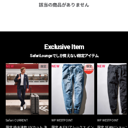
該当の商品がありません
Exclusive Item
Safari Loungeでしか買えない限定アイテム
NEW
NEW
NEW
限定
限定
Safari CURRENT
WP WESTPOINT
WP WESTPOINT
限定 吸水速乾 UVカット 洗
限定 ALEX/アレックス イン
限定 SEAN/ショー