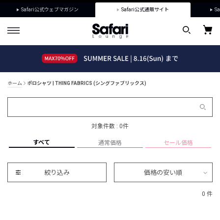
Safari公式ウェブマガジン
Safari公式通販サイト
Sa
ホーム
ポロシャツ | THING FABRICS (シングファブリックス)
対象件数 : 0件
すべて
通常価格
セール価格
絞り込み
価格の安い順
0 件