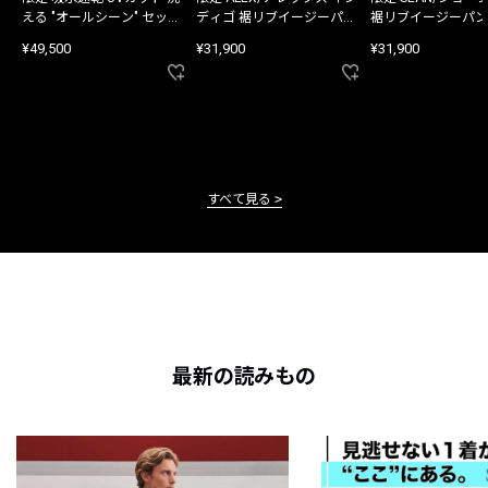
える "オールシーン" セット
ディゴ 裾リブイージーパン
裾リブイージーパン
アップ
ツ
¥49,500
¥31,900
¥31,900
すべて見る
最新の読みもの