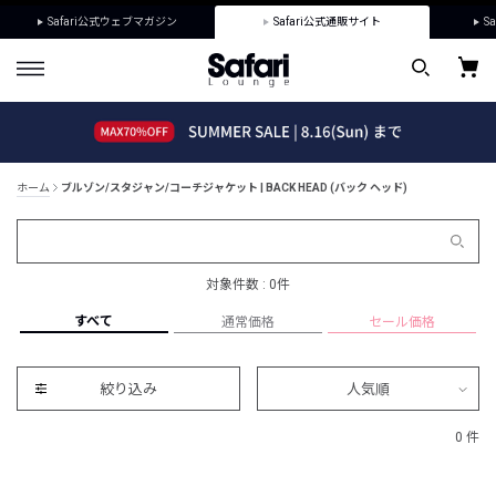
Safari公式ウェブマガジン
Safari公式通販サイト
Sa
ホーム
ブルゾン/スタジャン/コーチジャケット | BACK HEAD (バック ヘッド)
対象件数 : 0件
すべて
通常価格
セール価格
絞り込み
人気順
0 件