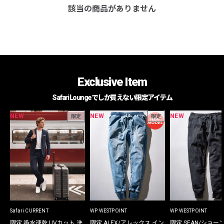
該当の商品がありません
Exclusive Item
Safari Loungeでしか買えない限定アイテム
NEW
NEW
NEW
限定
限定
Safari CURRENT
WP WESTPOINT
WP WESTPOINT
限定 吸水速乾 UVカット 洗
限定 ALEX/アレックス イン
限定 SEAN/ショー