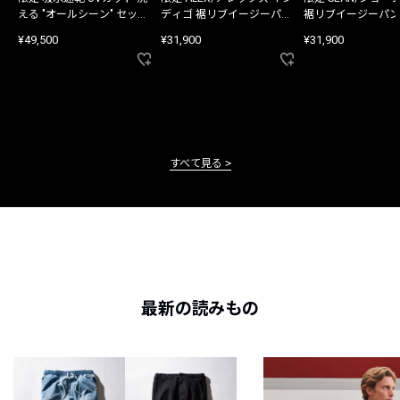
える "オールシーン" セット
ディゴ 裾リブイージーパン
裾リブイージーパン
アップ
ツ
¥49,500
¥31,900
¥31,900
すべて見る
最新の読みもの