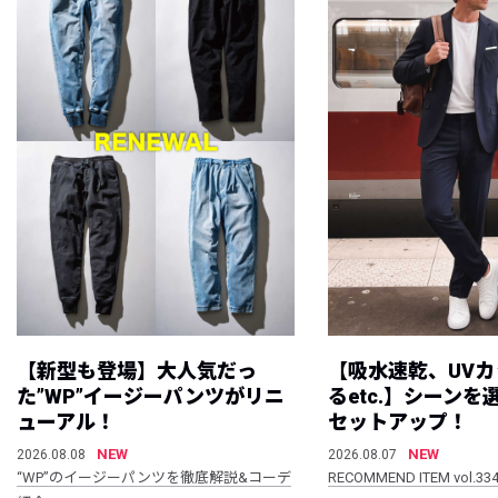
【新型も登場】大人気だっ
【吸水速乾、UV
た”WP”イージーパンツがリニ
るetc.】シーン
ューアル！
セットアップ！
NEW
NEW
2026.08.08
2026.08.07
“WP”のイージーパンツを徹底解説&コーデ
RECOMMEND ITEM vol.33