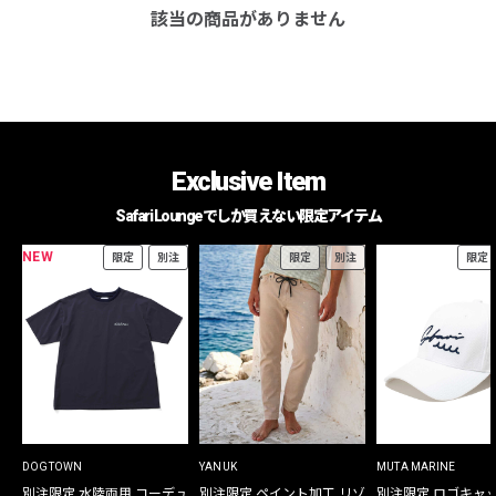
該当の商品がありません
Exclusive Item
Safari Loungeでしか買えない限定アイテム
NEW
限定
別注
限定
別注
限定
DOGTOWN
YANUK
MUTA MARINE
別注限定 水陸両用 コーデュ
別注限定 ペイント加工 リゾ
別注限定 ロゴキャ