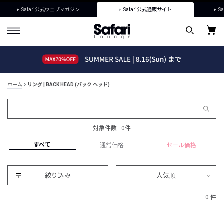
Safari公式ウェブマガジン
Safari公式通販サイト
Sa
ホーム
リング | BACK HEAD (バック ヘッド)
対象件数 : 0件
すべて
通常価格
セール価格
絞り込み
人気順
0 件