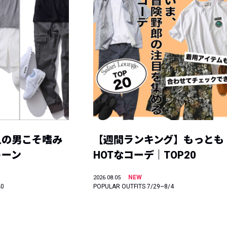
人の男こそ嗜み
【週間ランキング】もっとも
トーン
HOTなコーデ｜TOP20
NEW
2026.08.05
40
POPULAR OUTFITS 7/29~8/4