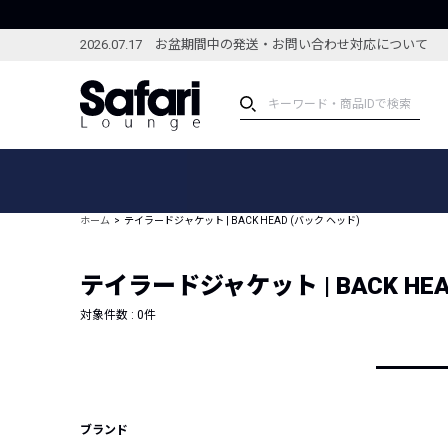
2026.07.17 お盆期間中の発送・お問い合わせ対応について
アイテム
スペシャル
カテゴリーから探す
スペシャルフィーチャ
ホーム
テイラードジャケット | BACK HEAD (バック ヘッド)
ブランドから探す
特集記事
絞り込んで探す
テイラードジャケット | BACK HEA
新着アイテム
コーディネート
編集部のおすすめアイテム
対象件数 :
0
件
編集部のおすすめコー
ランキング
雑誌・カタログ掲載アイテム
セール
ブランド