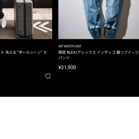
WP WESTPOINT
ト 洗える "オールシーン" セ
限定 ALEX/アレックス インディゴ 裾リブイー
パンツ
¥31,900