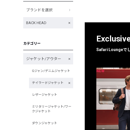
ブランドを選択
BACK HEAD
Exclusiv
カテゴリー
Safari Loun
ジャケット/アウター
NEW
NEW
Gジャン/デニムジャケット
限定
別注
テイラードジャケット
レザージャケット
ミリタリージャケット/ワー
クジャケット
ダウンジャケット