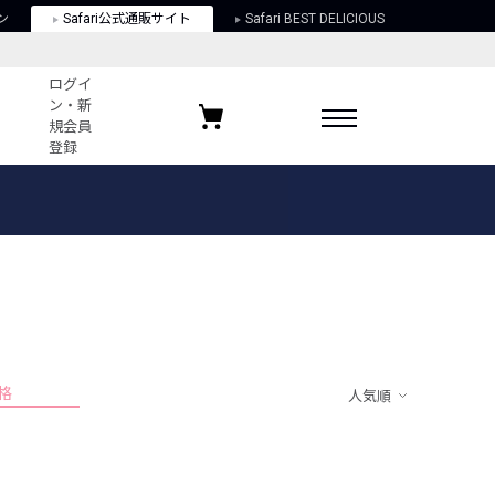
ン
Safari公式通販サイト
Safari BEST DELICIOUS
ログイ
ン・新
規会員
登録
ログイン・新規会員登録
お気に入りアイテム
ガイド
お気に入りブランド
お気に入り記事
最近チェックしたアイテム
格
人気順
ポリシー
関する法律