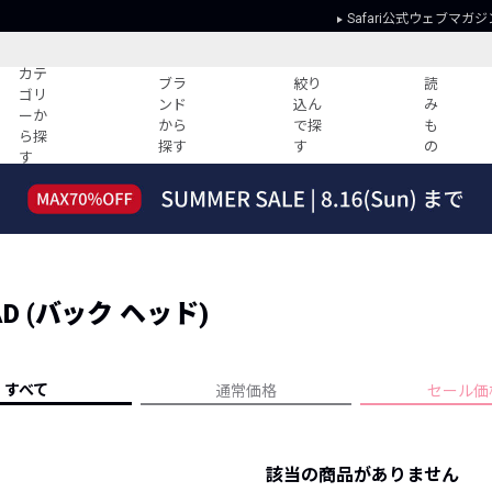
Safari公式ウェブマガジ
カテ
ブラ
絞り
読
ゴリ
ンド
込ん
み
ーか
から
で探
も
ら探
探す
す
の
す
読みもの
ガイド
ー
すべての記事
ショッピング
2026年のイチオシTシャツ！
初めての方
“WP”のイージーパンツを徹底解説&コ
Club Safari
ーデ紹介
D (バック ヘッド)
よくある質問
HOTなコーデ TOP20
会社概要
ディネート
新ブランドご紹介！
会員利用規約
すべて
通常価格
セール価
人気記事ランキング
プライバシー
バイヤーズ レコメンド
特定商取引に
今週の別注アイテム
該当の商品がありません
ウィークリーコーデ