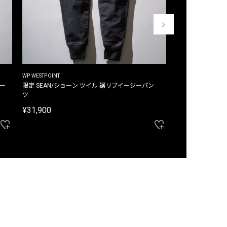
WP WESTPOINT
WP WESTPOINT
ジー
限定 SEAN/ショーン ツイル 裾リブイージーパン
限定 DAVID/デイヴィッド インデ
ツ
イージーパンツ
¥31,900
¥33,000