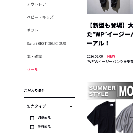
アウトドア
ベビー・キッズ
【新型も登場】
ギフト
た”WP”イージ
ーアル！
Safari BEST DELICIOUS
本・雑誌
NEW
2026.08.08
“WP”のイージーパンツを徹
セール
こだわり条件
販売タイプ
通常商品
先行商品