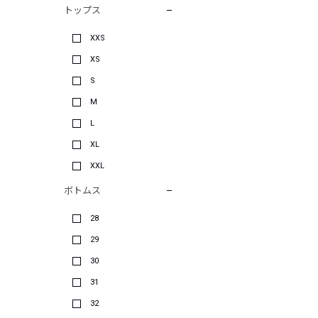
トップス
XXS
XS
S
M
L
XL
XXL
ボトムス
28
29
30
31
32