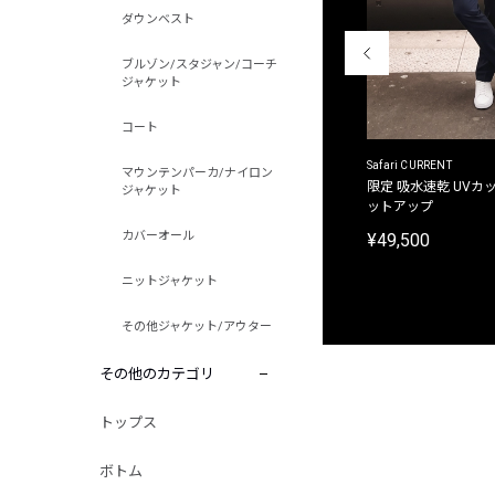
ダウンベスト
ブルゾン/スタジャン/コーチ
ジャケット
コート
ACANTHUS
Safari CURRENT
マウンテンパーカ/ナイロン
別注限定 フード付き チェックシャツジャケット
限定 吸水速乾 UVカッ
ジャケット
ットアップ
¥31,900
カバーオール
¥49,500
ニットジャケット
その他ジャケット/アウター
その他のカテゴリ
トップス
ボトム