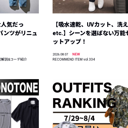
大人気だっ
【吸水速乾、UVカット、洗
ーパンツがリニュ
etc.】シーンを選ばない万能
ットアップ！
NEW
2026.08.07
底解説&コーデ紹介
RECOMMEND ITEM vol.334