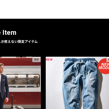
レコメンドアイテム
ピックアップアイテム
フォーカスブランド
セールおすすめアイテム
e Item
人気アイテム TOP 15
geでしか買えない限定アイテム
NEW
限定