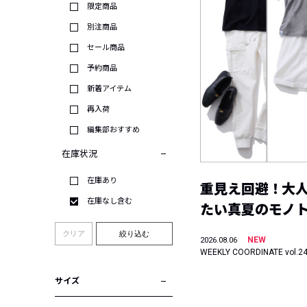
限定商品
別注商品
セール商品
予約商品
新着アイテム
再入荷
編集部おすすめ
在庫状況
在庫あり
重見え回避！大
在庫なし含む
たい真夏のモノ
クリア
絞り込む
NEW
2026.08.06
WEEKLY COORDINATE vol.2
サイズ