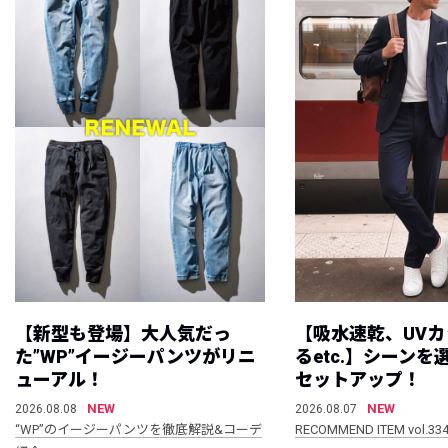
【新型も登場】大人気だっ
【吸水速乾、UV
た”WP”イージーパンツがリニ
るetc.】シーン
ューアル！
セットアップ！
NEW
NEW
2026.08.08
2026.08.07
“WP”のイージーパンツを徹底解説&コーデ
RECOMMEND ITEM vol.33