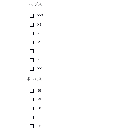
トップス
XXS
XS
S
M
L
XL
XXL
ボトムス
28
29
30
31
32