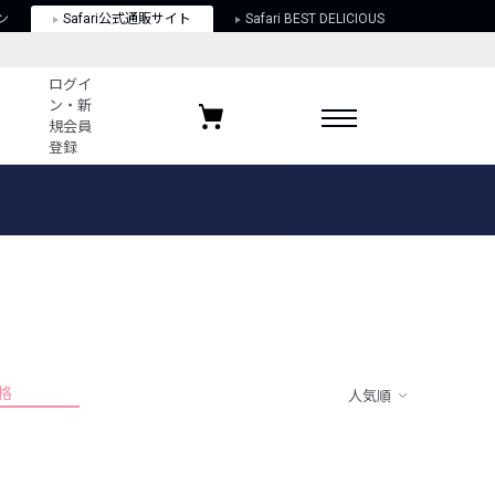
ン
Safari公式通販サイト
Safari BEST DELICIOUS
ログイ
ン・新
規会員
登録
ログイン・新規会員登録
お気に入りアイテム
ガイド
お気に入りブランド
お気に入り記事
最近チェックしたアイテム
格
人気順
ポリシー
関する法律