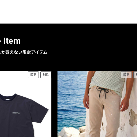
レコメンドアイテム
ピックアップアイテム
フォーカスブランド
セールおすすめアイテム
e Item
人気アイテム TOP 15
geでしか買えない限定アイテム
限定
別注
限定