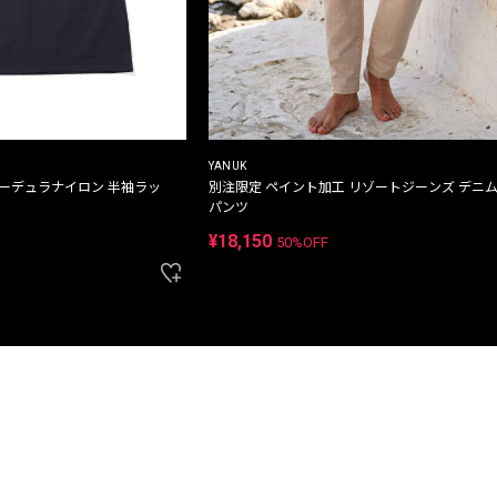
YANUK
コーデュラナイロン 半袖ラッ
別注限定 ペイント加工 リゾートジーンズ デニ
パンツ
¥18,150
50%OFF