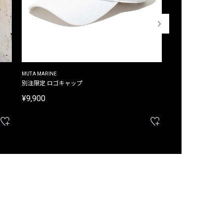
MUTA MARINE
CROSSLEY
ム
別注限定 ロゴキャップ
別注限定 ノースリ
¥9,900
¥8,580
40%OFF