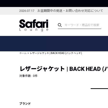
2026.07.17 お盆期間中の発送・お問い合わせ対応について
アイテム
スペシャル
カテゴリーから探す
スペシャルフィーチャ
ホーム
レザージャケット | BACK HEAD (バック ヘッド)
ブランドから探す
特集記事
絞り込んで探す
レザージャケット | BACK HEAD 
新着アイテム
コーディネート
編集部のおすすめアイテム
対象件数 :
0
件
編集部のおすすめコー
ランキング
雑誌・カタログ掲載アイテム
セール
ブランド