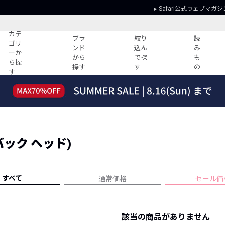
Safari公式ウェブマガジ
カテ
ブラ
絞り
読
ゴリ
ンド
込ん
み
ーか
から
で探
も
ら探
探す
す
の
す
読みもの
ガイド
ー
すべての記事
ショッピング
2026年のイチオシTシャツ！
初めての方
“WP”のイージーパンツを徹底解説&コ
Club Safari
ーデ紹介
(バック ヘッド)
よくある質問
HOTなコーデ TOP20
会社概要
ディネート
新ブランドご紹介！
会員利用規約
すべて
通常価格
セール価
人気記事ランキング
プライバシー
バイヤーズ レコメンド
特定商取引に
今週の別注アイテム
該当の商品がありません
ウィークリーコーデ