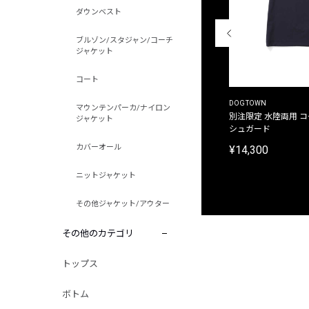
ダウンベスト
ブルゾン/スタジャン/コーチ
ジャケット
コート
THE DUFFER OF ST.GEORGE
DOGTOWN
マウンテンパーカ/ナイロン
別注限定 ピグメントダイ バックプリント サーフ
別注限定 水陸両用 
ジャケット
プリントTシャツ
シュガード
カバーオール
¥9,900
¥14,300
ニットジャケット
その他ジャケット/アウター
その他のカテゴリ
トップス
ボトム