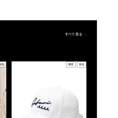
すべて見る
別注
限定
別注