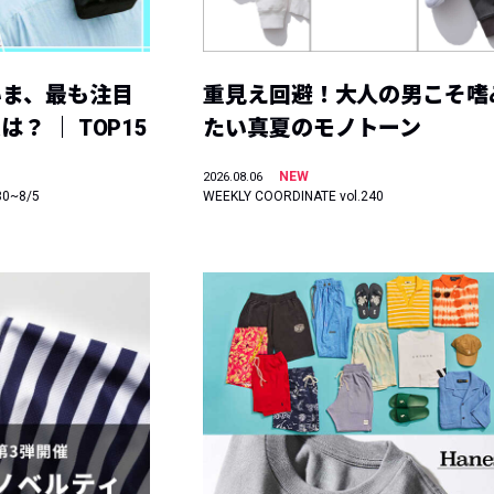
いま、最も注目
重見え回避！大人の男こそ嗜
？ ｜ TOP15
たい真夏のモノトーン
NEW
2026.08.06
30~8/5
WEEKLY COORDINATE vol.240