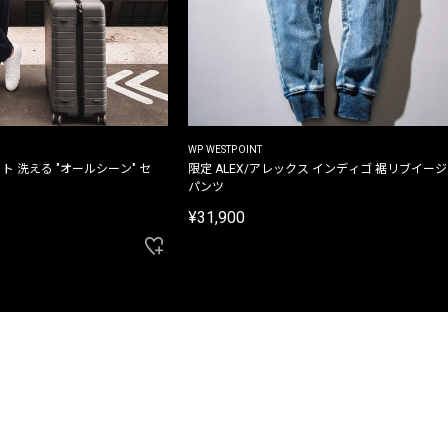
WP WESTPOINT
ト 洗える "オールシーン" セ
限定 ALEX/アレックス インディゴ 裾リブイー
パンツ
¥31,900