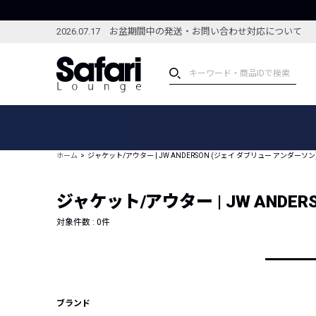
2026.07.17 お盆期間中の発送・お問い合わせ対応について
アイテム
スペシャル
カテゴリーから探す
スペシャルフィーチャ
ホーム
ジャケット/アウター | JW ANDERSON (ジェイ ダブリュー アンダーソン
ブランドから探す
特集記事
絞り込んで探す
ジャケット/アウター | JW ANDE
新着アイテム
コーディネート
編集部のおすすめアイテム
対象件数 :
0
件
編集部のおすすめコー
ランキング
雑誌・カタログ掲載アイテム
セール
ブランド