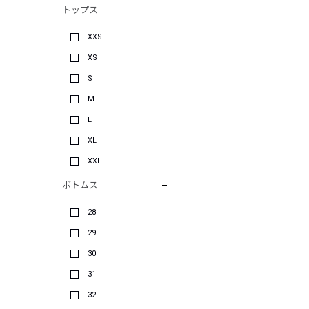
トップス
XXS
XS
S
M
L
XL
XXL
ボトムス
28
29
30
31
32