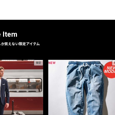
レコメンドアイテム
ピックアップアイテム
フォーカスブランド
セールおすすめアイテム
e Item
人気アイテム TOP 15
geでしか買えない限定アイテム
NEW
限定