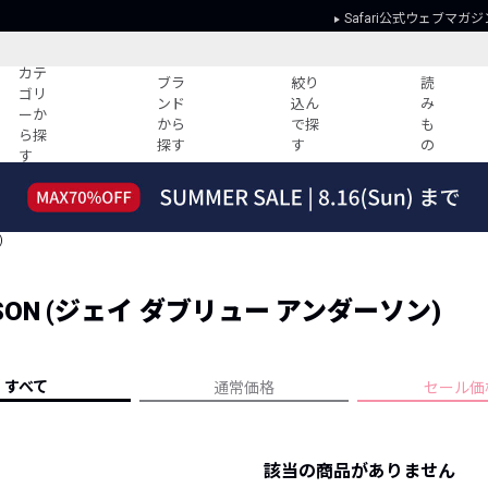
Safari公式ウェブマガジ
カテ
ブラ
絞り
読
ゴリ
ンド
込ん
み
ーか
から
で探
も
ら探
探す
す
の
す
読みもの
ガイド
ー
すべての記事
ショッピング
)
2026年のイチオシTシャツ！
初めての方
“WP”のイージーパンツを徹底解説&コ
Club Safari
ーデ紹介
RSON (ジェイ ダブリュー アンダーソン)
よくある質問
HOTなコーデ TOP20
会社概要
ディネート
新ブランドご紹介！
会員利用規約
すべて
通常価格
セール価
人気記事ランキング
プライバシー
バイヤーズ レコメンド
特定商取引に
今週の別注アイテム
該当の商品がありません
ウィークリーコーデ