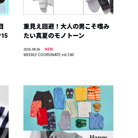
目
重見え回避！大人の男こそ嗜み
15
たい真夏のモノトーン
NEW
2026.08.06
WEEKLY COORDINATE vol.240