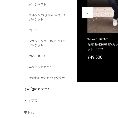
ダウンベスト
ブルゾン/スタジャン/コーチ
ジャケット
コート
ACANTHUS
Safari CURRENT
マウンテンパーカ/ナイロン
別注限定 フード付き チェックシャツジャケット
限定 吸水速乾 UVカッ
ジャケット
ットアップ
¥31,900
カバーオール
¥49,500
ニットジャケット
その他ジャケット/アウター
その他のカテゴリ
トップス
ボトム