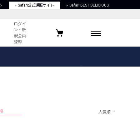
ン
Safari公式通販サイト
Safari BEST DELICIOUS
ログイ
ン・新
規会員
登録
ログイン・新規会員登録
お気に入りアイテム
ガイド
お気に入りブランド
お気に入り記事
最近チェックしたアイテム
格
人気順
ポリシー
関する法律