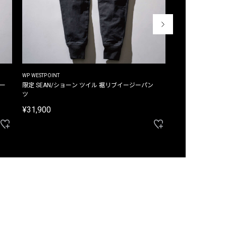
WP WESTPOINT
WP WESTPOINT
ジー
限定 SEAN/ショーン ツイル 裾リブイージーパン
限定 DAVID/デイヴィッド インデ
ツ
イージーパンツ
¥31,900
¥33,000