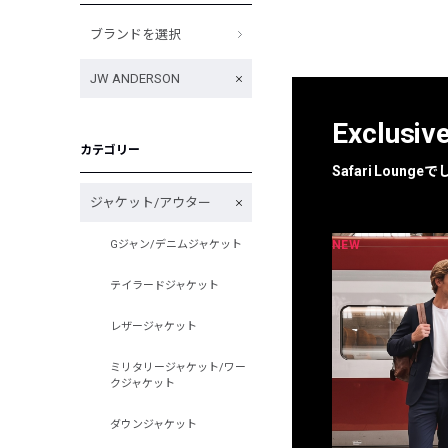
ブランドを選択
JW ANDERSON
Exclusiv
カテゴリー
Safari Loun
ジャケット/アウター
NEW
NEW
Gジャン/デニムジャケット
限定
別注
テイラードジャケット
レザージャケット
ミリタリージャケット/ワー
クジャケット
ダウンジャケット