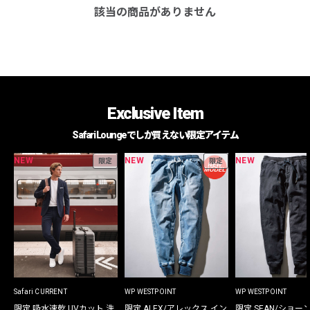
該当の商品がありません
Exclusive Item
Safari Loungeでしか買えない限定アイテム
NEW
NEW
NEW
限定
限定
Safari CURRENT
WP WESTPOINT
WP WESTPOINT
限定 吸水速乾 UVカット 洗
限定 ALEX/アレックス イン
限定 SEAN/ショー