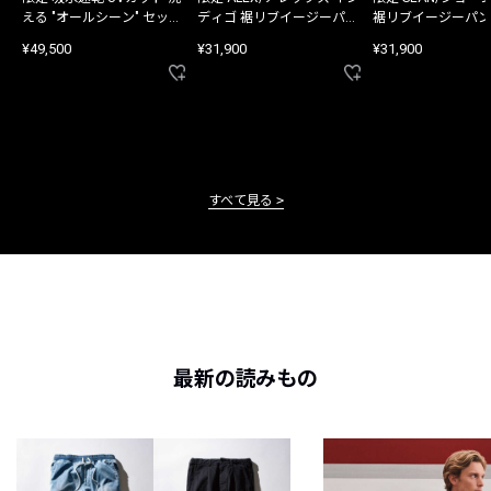
える "オールシーン" セット
ディゴ 裾リブイージーパン
裾リブイージーパン
アップ
ツ
¥49,500
¥31,900
¥31,900
すべて見る
最新の読みもの