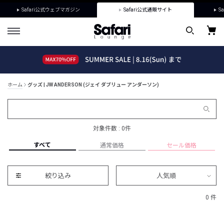
Safari公式ウェブマガジン
Safari公式通販サイト
Sa
ホーム
グッズ | JW ANDERSON (ジェイ ダブリュー アンダーソン)
対象件数 : 0件
すべて
通常価格
セール価格
絞り込み
人気順
0 件