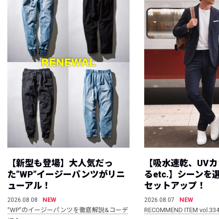
【新型も登場】大人気だっ
【吸水速乾、UV
た”WP”イージーパンツがリニ
るetc.】シーン
ューアル！
セットアップ！
NEW
NEW
2026.08.08
2026.08.07
“WP”のイージーパンツを徹底解説&コーデ
RECOMMEND ITEM vol.33