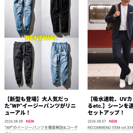
【新型も登場】大人気だっ
【吸水速乾、UV
た”WP”イージーパンツがリニ
るetc.】シーン
ューアル！
セットアップ！
NEW
NEW
2026.08.08
2026.08.07
“WP”のイージーパンツを徹底解説&コーデ
RECOMMEND ITEM vol.33