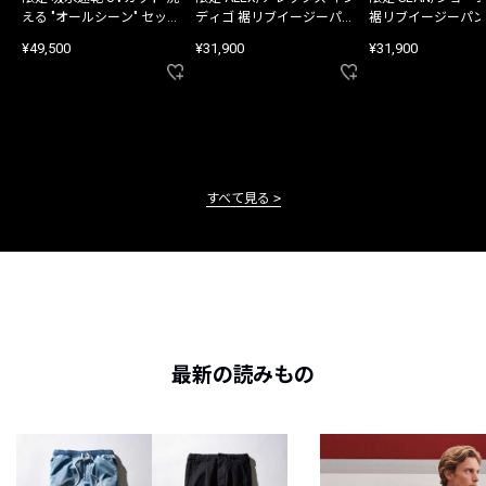
える "オールシーン" セット
ディゴ 裾リブイージーパン
裾リブイージーパン
アップ
ツ
¥49,500
¥31,900
¥31,900
すべて見る
最新の読みもの