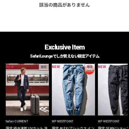
該当の商品がありません
Exclusive Item
Safari Loungeでしか買えない限定アイテム
NEW
NEW
NEW
限定
限定
Safari CURRENT
WP WESTPOINT
WP WESTPOINT
限定 吸水速乾 UVカット 洗
限定 ALEX/アレックス イン
限定 SEAN/ショー