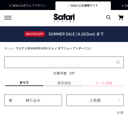
Safari公式ウェブマガジン
Safari公式通販サイト
Sa
ホーム
ウエア | JW ANDERSON (ジェイ ダブリュー アンダーソン)
対象件数 : 0件
すべて
通常価格
セール価格
絞り込み
人気順
0 件