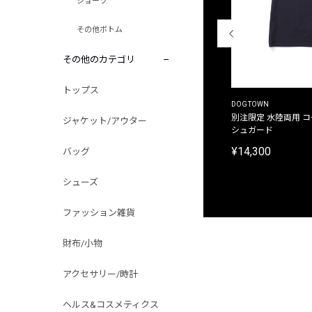
ショーツ
その他ボトム
その他のカテゴリ
トップス
THE DUFFER OF ST.GEORGE
DOGTOWN
別注限定 ピグメントダイ バックプリント サーフ
別注限定 水陸両用 
ジャケット/アウター
プリントTシャツ
シュガード
¥9,900
¥14,300
バッグ
シューズ
ファッション雑貨
財布/小物
アクセサリー/時計
ヘルス&コスメティクス