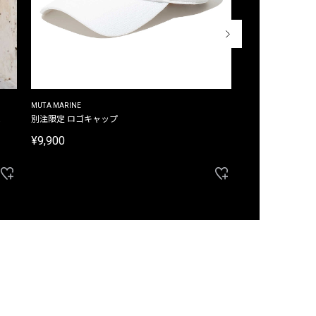
MUTA MARINE
CROSSLEY
ム
別注限定 ロゴキャップ
別注限定 ノースリ
¥9,900
¥8,580
40%OFF