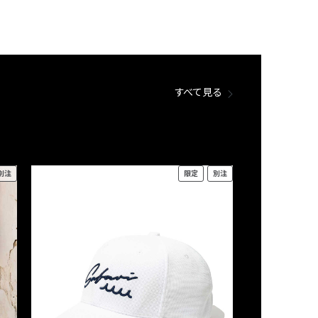
すべて見る
別注
限定
別注