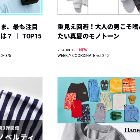
いま、最も注目
重見え回避！大人の男こそ嗜
？ ｜ TOP15
たい真夏のモノトーン
NEW
2026.08.06
30~8/5
WEEKLY COORDINATE vol.240