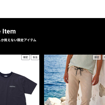
レコメンドアイテム
ピックアップアイテム
フォーカスブランド
セールおすすめアイテム
e Item
人気アイテム TOP 15
geでしか買えない限定アイテム
限定
別注
限定