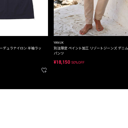
YANUK
コーデュラナイロン 半袖ラッ
別注限定 ペイント加工 リゾートジーンズ デニ
パンツ
¥18,150
50%OFF