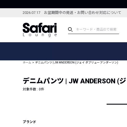
2026.07.17 お盆期間中の発送・お問い合わせ対応について
アイテム
スペシャル
カテゴリーから探す
スペシャルフィーチャ
ホーム
デニムパンツ | JW ANDERSON (ジェイ ダブリュー アンダーソン)
ブランドから探す
特集記事
絞り込んで探す
デニムパンツ | JW ANDERSON
新着アイテム
コーディネート
編集部のおすすめアイテム
対象件数 :
0
件
編集部のおすすめコー
ランキング
雑誌・カタログ掲載アイテム
セール
ブランド