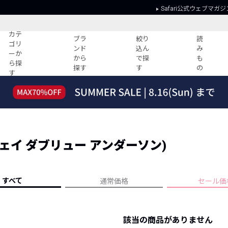
Safari公式ウェブマガジ
カテ
ブラ
絞り
読
ゴリ
ンド
込ん
み
ーか
から
で探
も
ら探
探す
す
の
す
読みもの
ガイド
ー
すべての記事
ショッピング
2026年のイチオシTシャツ！
初めての方
“WP”のイージーパンツを徹底解説&コ
Club Safari
ーデ紹介
 (ジェイ ダブリュー アンダーソン)
よくある質問
HOTなコーデ TOP20
会社概要
ディネート
新ブランドご紹介！
会員利用規約
すべて
通常価格
セール価
人気記事ランキング
プライバシー
バイヤーズ レコメンド
特定商取引に
今週の別注アイテム
該当の商品がありません
ウィークリーコーデ