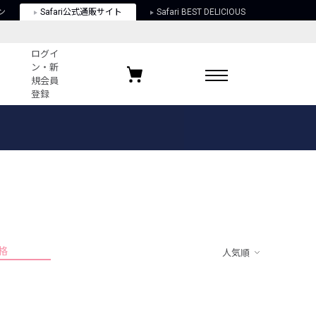
ン
Safari公式通販サイト
Safari BEST DELICIOUS
ログイ
ン・新
規会員
登録
ログイン・新規会員登録
お気に入りアイテム
ガイド
お気に入りブランド
お気に入り記事
最近チェックしたアイテム
格
人気順
ポリシー
関する法律