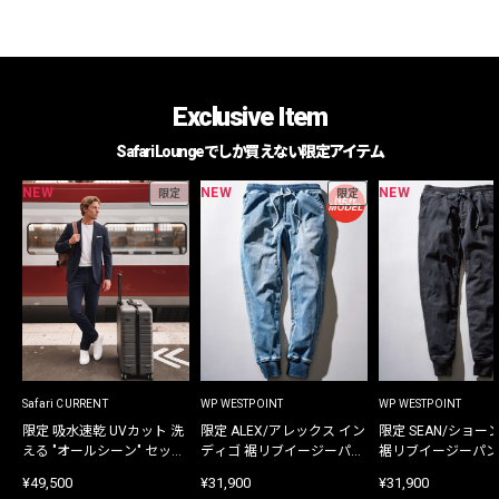
Exclusive Item
Safari Loungeでしか買えない限定アイテム
NEW
NEW
NEW
限定
限定
Safari CURRENT
WP WESTPOINT
WP WESTPOINT
限定 吸水速乾 UVカット 洗
限定 ALEX/アレックス イン
限定 SEAN/ショー
える "オールシーン" セット
ディゴ 裾リブイージーパン
裾リブイージーパン
アップ
ツ
¥49,500
¥31,900
¥31,900