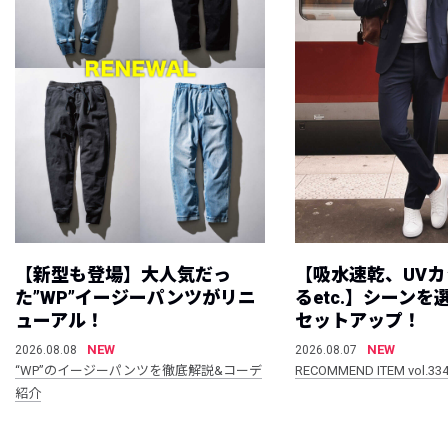
【新型も登場】大人気だっ
【吸水速乾、UV
た”WP”イージーパンツがリニ
るetc.】シーン
ューアル！
セットアップ！
NEW
NEW
2026.08.08
2026.08.07
“WP”のイージーパンツを徹底解説&コーデ
RECOMMEND ITEM vol.33
紹介