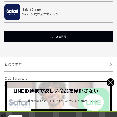
Safari Online
Safari公式ウェブマガジン
よくある質問
初めての方
Club Safariとは
LINE ID連携で欲しい商品を見逃さない！
ショッピングガイド
欲しい商品の買い逃しを防ぐ便利な通知をお届けします。
会社概要・規約
詳しくはこちら ＞
×