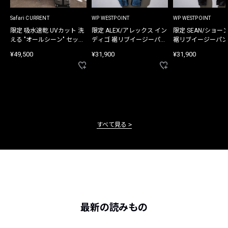
Safari CURRENT
WP WESTPOINT
WP WESTPOINT
限定 吸水速乾 UVカット 洗
限定 ALEX/アレックス イン
限定 SEAN/ショー
える "オールシーン" セット
ディゴ 裾リブイージーパン
裾リブイージーパン
アップ
ツ
¥49,500
¥31,900
¥31,900
すべて見る
最新の読みもの