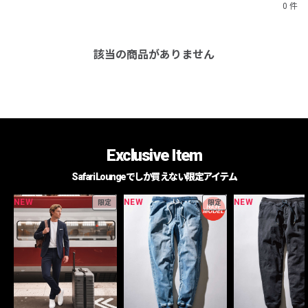
0 件
該当の商品がありません
Exclusive Item
Safari Loungeでしか買えない限定アイテム
NEW
NEW
NEW
限定
限定