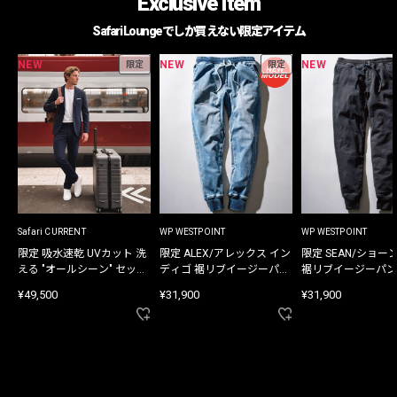
Exclusive Item
Safari Loungeでしか買えない限定アイテム
NEW
NEW
NEW
限定
限定
Safari CURRENT
WP WESTPOINT
WP WESTPOINT
限定 吸水速乾 UVカット 洗
限定 ALEX/アレックス イン
限定 SEAN/ショー
える "オールシーン" セット
ディゴ 裾リブイージーパン
裾リブイージーパン
アップ
ツ
¥49,500
¥31,900
¥31,900