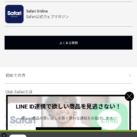
Safari Online
Safari公式ウェブマガジン
よくある質問
初めての方
Club Safariとは
LINE ID連携で欲しい商品を見逃さない！
ショッピングガイド
欲しい商品の買い逃しを防ぐ便利な通知をお届けします。
会社概要・規約
詳しくはこちら ＞
×