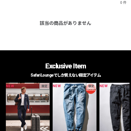
0 件
該当の商品がありません
Exclusive Item
Safari Loungeでしか買えない限定アイテム
NEW
NEW
NEW
限定
限定