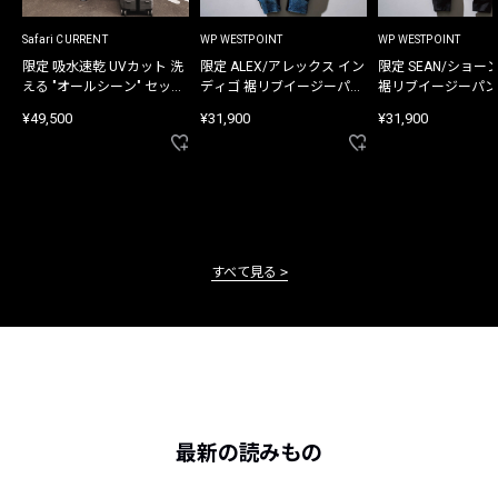
Safari CURRENT
WP WESTPOINT
WP WESTPOINT
限定 吸水速乾 UVカット 洗
限定 ALEX/アレックス イン
限定 SEAN/ショー
える "オールシーン" セット
ディゴ 裾リブイージーパン
裾リブイージーパン
アップ
ツ
¥49,500
¥31,900
¥31,900
すべて見る
最新の読みもの