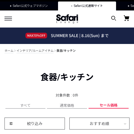
Safari公式ウェブマガジン
Safari公式通販サイト
Sa
ホーム
インテリア/ルームアイテム
食器/キッチン
食器/キッチン
対象件数 : 0件
セール価格
すべて
通常価格
絞り込み
おすすめ順