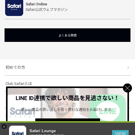
Safari Online
Safari公式ウェブマガジン
よくある質問
初めての方
Club Safariとは
LINE ID連携で欲しい商品を見逃さない！
ショッピングガイド
欲しい商品の買い逃しを防ぐ便利な通知をお届けします。
会社概要・規約
詳しくはこちら ＞
×
Safari Lounge
VIEW