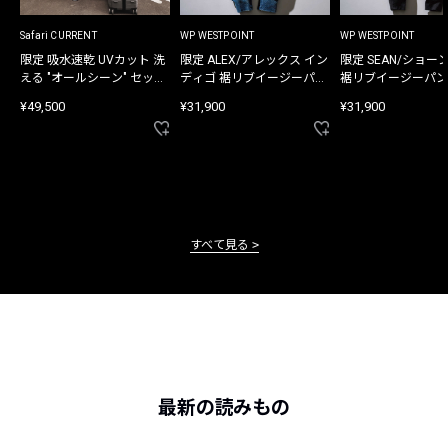
Safari CURRENT
WP WESTPOINT
WP WESTPOINT
限定 吸水速乾 UVカット 洗
限定 ALEX/アレックス イン
限定 SEAN/ショー
える "オールシーン" セット
ディゴ 裾リブイージーパン
裾リブイージーパン
アップ
ツ
¥49,500
¥31,900
¥31,900
すべて見る
最新の読みもの