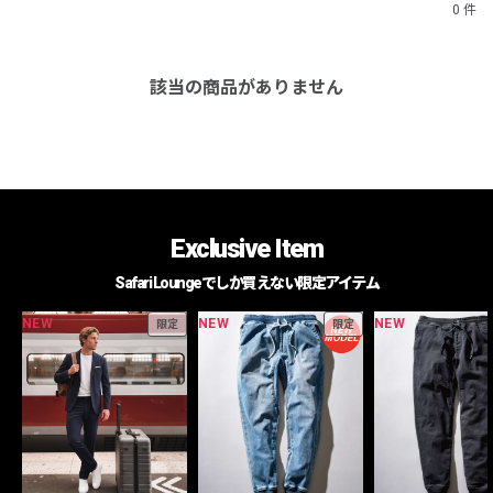
0 件
該当の商品がありません
Exclusive Item
Safari Loungeでしか買えない限定アイテム
NEW
NEW
NEW
限定
限定