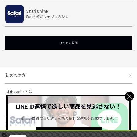
Safari Online
Safari公式ウェブマガジン
よくある質問
初めての方
Club Safariとは
LINE ID連携で欲しい商品を見逃さない！
ショッピングガイド
欲しい商品の買い逃しを防ぐ便利な通知をお届けします。
会社概要・規約
詳しくはこちら ＞
×