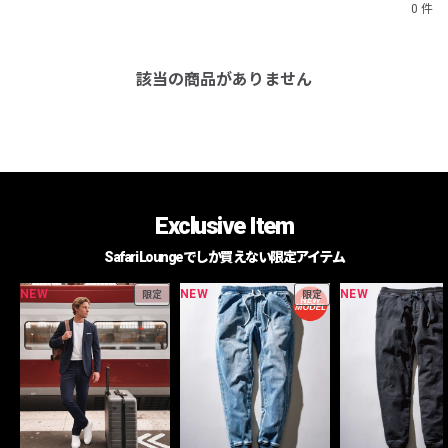
0 件
該当の商品がありません
Exclusive Item
Safari Loungeでしか買えない限定アイテム
NEW
NEW
NEW
限定
限定