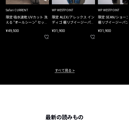
Safari CURRENT
WP WESTPOINT
WP WESTPOINT
限定 吸水速乾 UVカット 洗
限定 ALEX/アレックス イン
限定 SEAN/ショー
える "オールシーン" セット
ディゴ 裾リブイージーパン
裾リブイージーパン
アップ
ツ
¥49,500
¥31,900
¥31,900
すべて見る
最新の読みもの