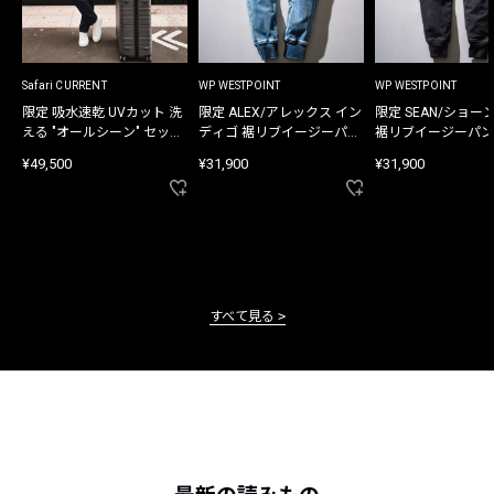
Safari CURRENT
WP WESTPOINT
WP WESTPOINT
限定 吸水速乾 UVカット 洗
限定 ALEX/アレックス イン
限定 SEAN/ショー
える "オールシーン" セット
ディゴ 裾リブイージーパン
裾リブイージーパン
アップ
ツ
¥49,500
¥31,900
¥31,900
すべて見る