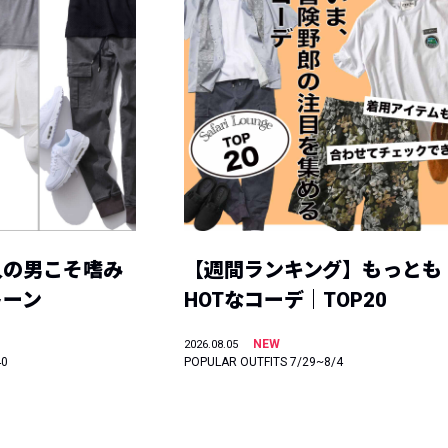
人の男こそ嗜み
【週間ランキング】もっとも
トーン
HOTなコーデ｜TOP20
NEW
2026.08.05
40
POPULAR OUTFITS 7/29~8/4