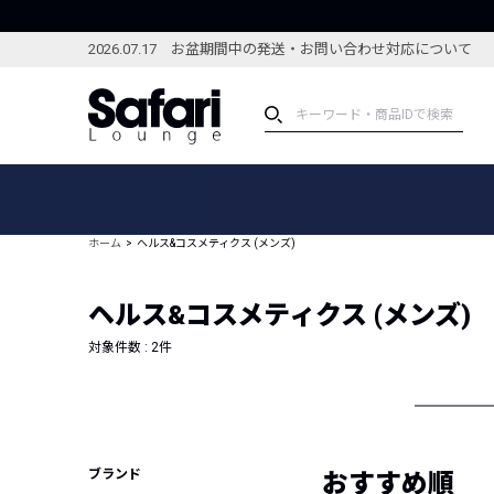
2026.07.17 お盆期間中の発送・お問い合わせ対応について
アイテム
スペシャル
カテゴリーから探す
スペシャルフィーチャ
ホーム
ヘルス&コスメティクス (メンズ)
ブランドから探す
特集記事
絞り込んで探す
ヘルス&コスメティクス (メンズ)
新着アイテム
コーディネート
編集部のおすすめアイテム
対象件数 :
2
件
編集部のおすすめコー
ランキング
雑誌・カタログ掲載アイテム
セール
ブランド
おすすめ順