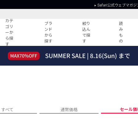
Safari公式ウェブマガジ
カテ
ブラ
絞り
読
ゴリ
ンド
込ん
み
ーか
から
で探
も
ら探
探す
す
の
す
読みもの
ガイド
ー
すべての記事
ショッピング
2026年のイチオシTシャツ！
初めての方
“WP”のイージーパンツを徹底解説&コ
Club Safari
ーデ紹介
よくある質問
HOTなコーデ TOP20
会社概要
ディネート
新ブランドご紹介！
会員利用規約
セール価
すべて
通常価格
人気記事ランキング
プライバシー
バイヤーズ レコメンド
特定商取引に
今週の別注アイテム
ウィークリーコーデ