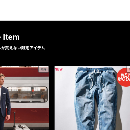
e Item
geでしか買えない限定アイテム
NEW
限定