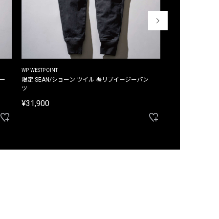
WP WESTPOINT
WP WESTPOINT
ジー
限定 SEAN/ショーン ツイル 裾リブイージーパン
限定 DAVID/デイヴィッド インデ
ツ
イージーパンツ
¥31,900
¥33,000