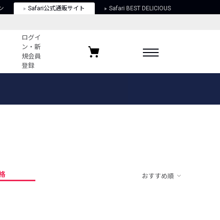
ン
Safari公式通販サイト
Safari BEST DELICIOUS
ログイ
ン・新
規会員
登録
ログイン・新規会員登録
お気に入りアイテム
ガイド
お気に入りブランド
お気に入り記事
最近チェックしたアイテム
格
おすすめ順
ポリシー
関する法律