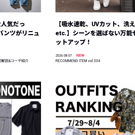
大人気だっ
【吸水速乾、UVカット、洗
ーパンツがリニュ
etc.】シーンを選ばない万能
ットアップ！
NEW
2026.08.07
底解説&コーデ紹介
RECOMMEND ITEM vol.334