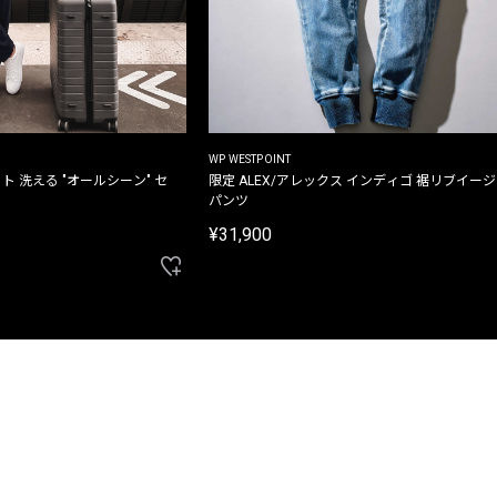
WP WESTPOINT
ト 洗える "オールシーン" セ
限定 ALEX/アレックス インディゴ 裾リブイー
パンツ
¥31,900