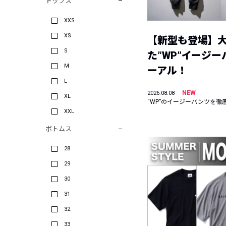
トップス
XXS
XS
【新型も登場】
S
た”WP”イージ
M
ーアル！
L
NEW
2026.08.08
XL
“WP”のイージーパンツを徹
XXL
ボトムス
28
29
30
31
32
33