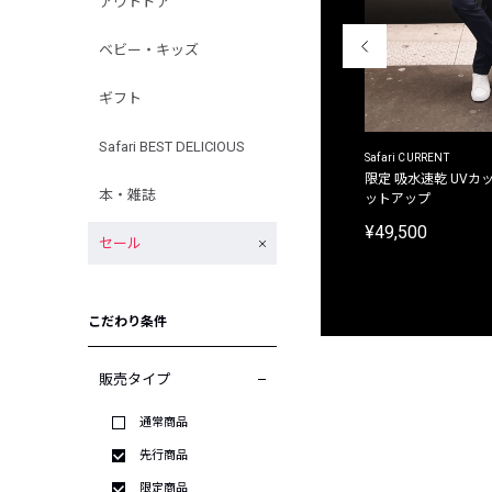
アウトドア
ベビー・キッズ
ギフト
Safari BEST DELICIOUS
ACANTHUS
Safari CURRENT
別注限定 フード付き チェックシャツジャケット
限定 吸水速乾 UVカッ
本・雑誌
ットアップ
¥31,900
¥49,500
セール
こだわり条件
販売タイプ
通常商品
先行商品
限定商品