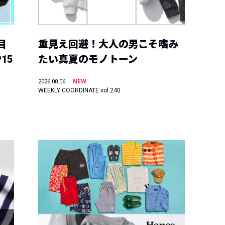
目
重見え回避！大人の男こそ嗜み
15
たい真夏のモノトーン
NEW
2026.08.06
WEEKLY COORDINATE vol.240