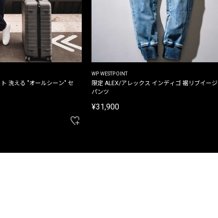
WP WESTPOINT
ト 洗える "オールシーン" セ
限定 ALEX/アレックス インディゴ 裾リブイー
パンツ
¥31,900