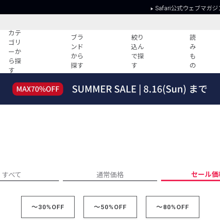
Safari公式ウェブマガジ
カテ
ブラ
絞り
読
ゴリ
ンド
込ん
み
ーか
から
で探
も
ら探
探す
す
の
す
読みもの
ガイド
ー
すべての記事
ショッピング
2026年のイチオシTシャツ！
初めての方
“WP”のイージーパンツを徹底解説&コ
Club Safari
ーデ紹介
よくある質問
HOTなコーデ TOP20
会社概要
ディネート
新ブランドご紹介！
会員利用規約
セール価
すべて
通常価格
人気記事ランキング
プライバシー
バイヤーズ レコメンド
特定商取引に
今週の別注アイテム
～30%OFF
～50%OFF
～80%OFF
ウィークリーコーデ