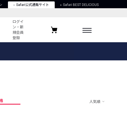
ン
Safari公式通販サイト
Safari BEST DELICIOUS
ログイ
ン・新
規会員
登録
ログイン・新規会員登録
お気に入りアイテム
ガイド
お気に入りブランド
お気に入り記事
最近チェックしたアイテム
格
人気順
ポリシー
関する法律