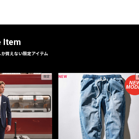
e Item
geでしか買えない限定アイテム
NEW
限定