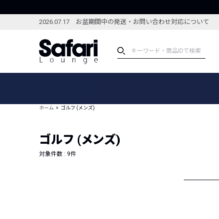
2026.07.17 お盆期間中の発送・お問い合わせ対応について
アイテム
スペシャル
カテゴリーから探す
スペシャルフィーチャ
ホーム
ゴルフ (メンズ)
ブランドから探す
特集記事
絞り込んで探す
ゴルフ (メンズ)
新着アイテム
コーディネート
編集部のおすすめアイテム
対象件数 :
9
件
編集部のおすすめコー
ランキング
雑誌・カタログ掲載アイテム
セール