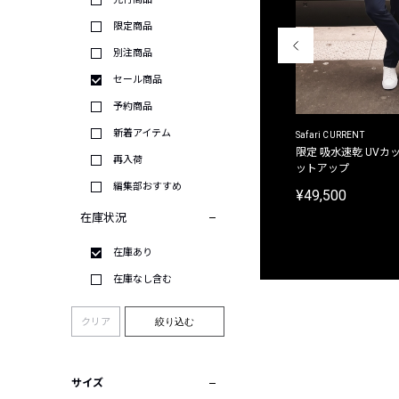
限定商品
別注商品
セール商品
予約商品
新着アイテム
ACANTHUS
Safari CURRENT
別注限定 フード付き チェックシャツジャケット
限定 吸水速乾 UVカッ
再入荷
ットアップ
¥31,900
編集部おすすめ
¥49,500
在庫状況
在庫あり
在庫なし含む
クリア
絞り込む
サイズ