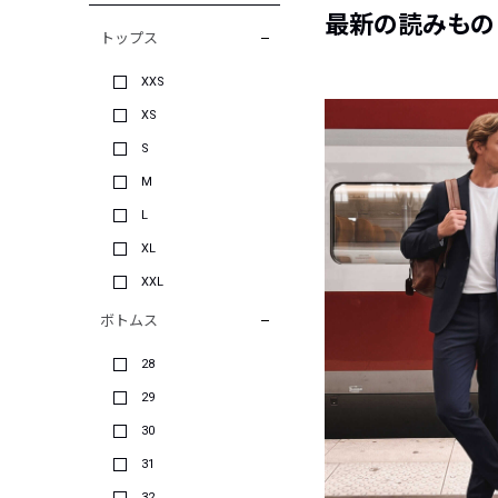
最新の読みもの
トップス
XXS
XS
S
M
L
XL
XXL
ボトムス
28
29
30
31
32