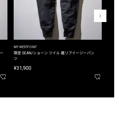
WP WESTPOINT
WP WESTPOINT
ジー
限定 SEAN/ショーン ツイル 裾リブイージーパン
限定 DAVID/デイヴィッド インデ
ツ
イージーパンツ
¥31,900
¥33,000