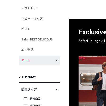
アウトドア
ベビー・キッズ
ギフト
Exclusiv
Safari BEST DELICIOUS
Safari Loun
本・雑誌
NEW
NEW
限定
別注
セール
こだわり条件
販売タイプ
通常商品
先行商品