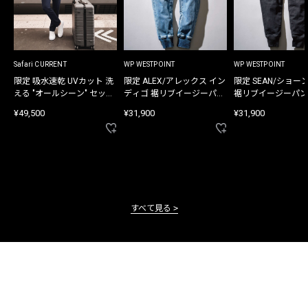
Safari CURRENT
WP WESTPOINT
WP WESTPOINT
限定 吸水速乾 UVカット 洗
限定 ALEX/アレックス イン
限定 SEAN/ショー
える "オールシーン" セット
ディゴ 裾リブイージーパン
裾リブイージーパン
アップ
ツ
¥49,500
¥31,900
¥31,900
すべて見る