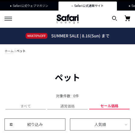
Safari公式ウェブマガジン
Safari公式通販サイト
Sa
ホーム
ペット
ペット
対象件数 : 0件
セール価格
すべて
通常価格
絞り込み
人気順