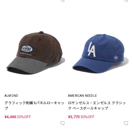
ALMOND
AMERICAN NEEDLE
グラフィック刺繍 6パネルローキャッ
ロサンゼルス・エンゼルス クラシッ
プ
ク ベースボールキャップ
¥4,400
20%OFF
¥3,773
30%OFF