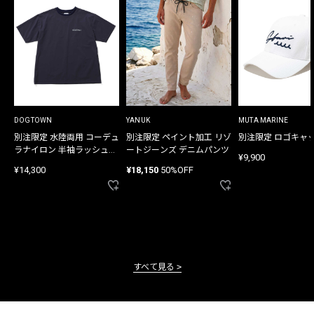
DOGTOWN
YANUK
MUTA MARINE
別注限定 水陸両用 コーデュ
別注限定 ペイント加工 リゾ
別注限定 ロゴキャ
ラナイロン 半袖ラッシュガ
ートジーンズ デニムパンツ
¥9,900
ード
¥14,300
¥18,150
50%OFF
すべて見る