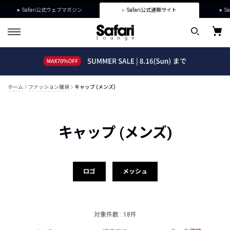
Safari公式ウェブマガジン
Safari公式通販サイト
Sa
ホーム
ファッション雑貨
キャップ (メンズ)
キャップ (メンズ)
ロゴ
メッシュ
対象件数 : 18件