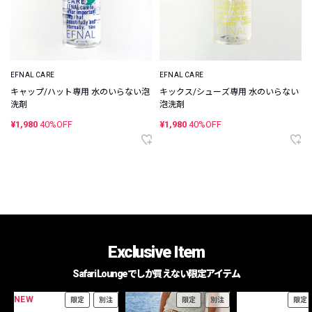
EFNAL CARE
EFNAL CARE
キャップ/ハット専用 水のいらない泡
キックス/シューズ専用 水のいらない
洗剤
泡洗剤
¥1,980
40%OFF
¥1,980
40%OFF
Exclusive Item
Safari Loungeでしか買えない限定アイテム
NEW
限定
別注
限定
別注
限定