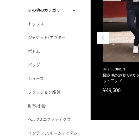
その他のカテゴリ
トップス
ジャケット/アウター
ボトム
バッグ
ACANTHUS
Safari CURRENT
別注限定 フード付き チェックシャツジャケット
限定 吸水速乾 UVカッ
シューズ
ットアップ
¥31,900
¥49,500
ファッション雑貨
財布/小物
ヘルス&コスメティクス
インテリア/ルームアイテム