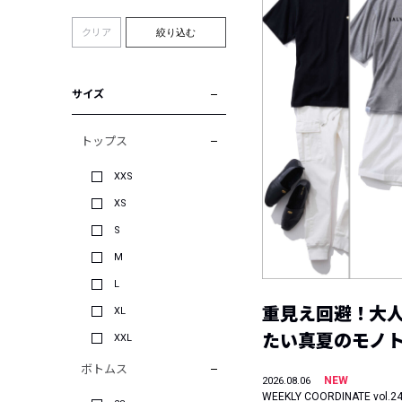
クリア
絞り込む
サイズ
トップス
XXS
XS
S
M
L
重見え回避！大
XL
たい真夏のモノ
XXL
ボトムス
NEW
2026.08.06
WEEKLY COORDINATE vol.2