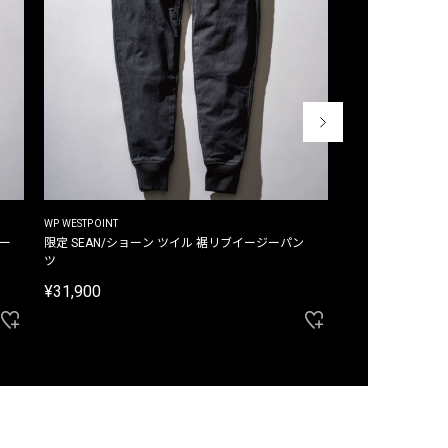
WP WESTPOINT
WP WESTPOINT
ジー
限定 SEAN/ショーン ツイル 裾リブイージーパン
限定 DAVID/デイヴィッド インデ
ツ
イージーパンツ
¥31,900
¥33,000