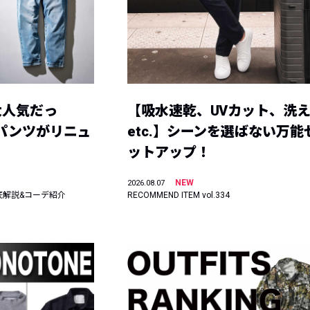
大人気だっ
【吸水速乾、UVカット、洗
ーパンツがリニュ
etc.】シーンを選ばない万能
ットアップ！
NEW
2026.08.07
底解説&コーデ紹介
RECOMMEND ITEM vol.334