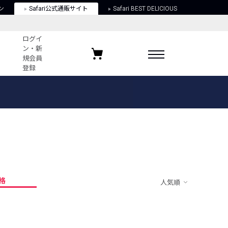
ン
Safari公式通販サイト
Safari BEST DELICIOUS
ログイ
ン・新
規会員
登録
ログイン・新規会員登録
お気に入りアイテム
ガイド
お気に入りブランド
お気に入り記事
最近チェックしたアイテム
格
人気順
ポリシー
関する法律