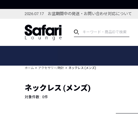
2026.07.17 お盆期間中の発送・お問い合わせ対応について
アイテム
スペシャル
カテゴリーから探す
スペシャルフィーチャ
ホーム
アクセサリー/時計
ネックレス (メンズ)
ブランドから探す
特集記事
絞り込んで探す
ネックレス (メンズ)
新着アイテム
コーディネート
編集部のおすすめアイテム
対象件数 :
0
件
編集部のおすすめコー
ランキング
雑誌・カタログ掲載アイテム
セール