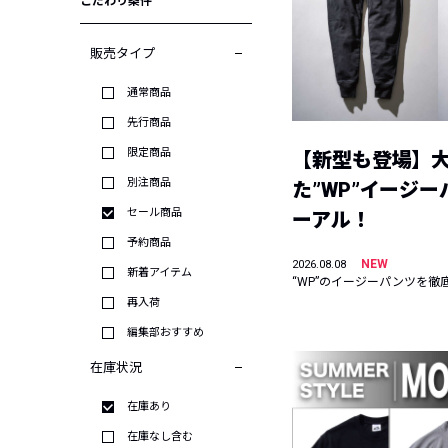
こだわり条件
販売タイプ
通常商品
先行商品
限定商品
【新型も登場】
別注商品
た”WP”イージ
セール商品
ーアル！
予約商品
NEW
2026.08.08
新着アイテム
“WP”のイージーパンツを徹
再入荷
編集部おすすめ
在庫状況
在庫あり
在庫なし含む