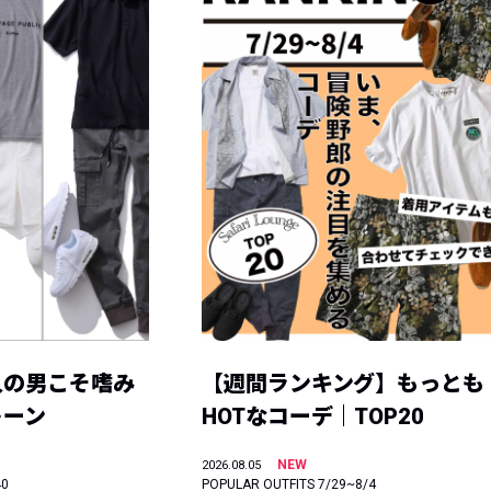
人の男こそ嗜み
【週間ランキング】もっとも
トーン
HOTなコーデ｜TOP20
NEW
2026.08.05
40
POPULAR OUTFITS 7/29~8/4