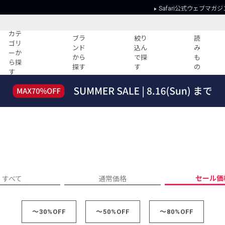
Safari公式ウェブマガジ
カテ
ブラ
絞り
読
ゴリ
ンド
込ん
み
ーか
から
で探
も
ら探
探す
す
の
す
読みもの
ガイド
ー
すべての記事
ショッピング
2026年のイチオシTシャツ！
初めての方
“WP”のイージーパンツを徹底解説&コ
Club Safari
ーデ紹介
よくある質問
HOTなコーデ TOP20
会社概要
ディネート
新ブランドご紹介！
会員利用規約
セール価
すべて
通常価格
人気記事ランキング
プライバシー
バイヤーズ レコメンド
特定商取引に
今週の別注アイテム
～30%OFF
～50%OFF
～80%OFF
ウィークリーコーデ