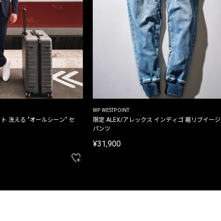
WP WESTPOINT
ト 洗える "オールシーン" セ
限定 ALEX/アレックス インディゴ 裾リブイー
パンツ
¥31,900