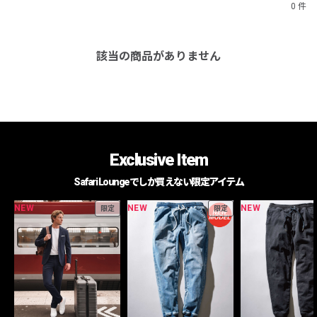
0 件
該当の商品がありません
Exclusive Item
Safari Loungeでしか買えない限定アイテム
NEW
NEW
NEW
限定
限定