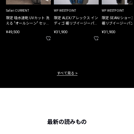
Safari CURRENT
WP WESTPOINT
WP WESTPOINT
限定 吸水速乾 UVカット 洗
限定 ALEX/アレックス イン
限定 SEAN/ショー
える "オールシーン" セット
ディゴ 裾リブイージーパン
裾リブイージーパン
アップ
ツ
¥49,500
¥31,900
¥31,900
すべて見る
最新の読みもの