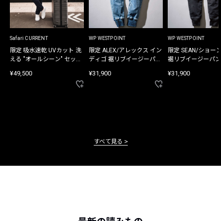
Safari CURRENT
WP WESTPOINT
WP WESTPOINT
限定 吸水速乾 UVカット 洗
限定 ALEX/アレックス イン
限定 SEAN/ショー
える "オールシーン" セット
ディゴ 裾リブイージーパン
裾リブイージーパン
アップ
ツ
¥49,500
¥31,900
¥31,900
すべて見る