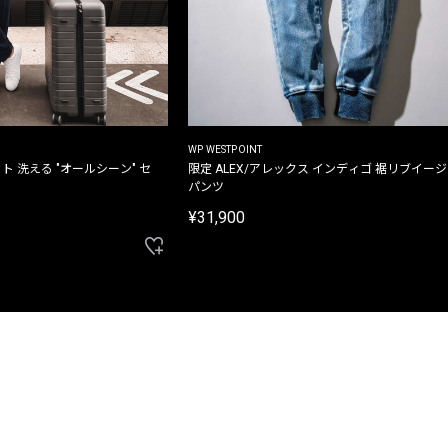
WP WESTPOINT
ト 洗える "オールシーン" セ
限定 ALEX/アレックス インディゴ 裾リブイー
パンツ
¥31,900