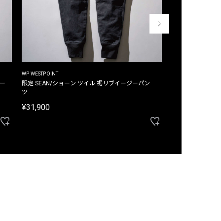
WP WESTPOINT
WP WESTPOINT
ジー
限定 SEAN/ショーン ツイル 裾リブイージーパン
限定 DAVID/デイヴィッド インデ
ツ
イージーパンツ
¥31,900
¥33,000