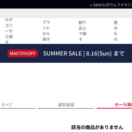
Safari公式ウェブマガジ
カテ
ブラ
絞り
読
ゴリ
ンド
込ん
み
ーか
から
で探
も
ら探
探す
す
の
す
読みもの
ガイド
ー
すべての記事
ショッピング
2026年のイチオシTシャツ！
初めての方
“WP”のイージーパンツを徹底解説&コ
Club Safari
ーデ紹介
よくある質問
HOTなコーデ TOP20
会社概要
ディネート
新ブランドご紹介！
会員利用規約
セール価
すべて
通常価格
人気記事ランキング
プライバシー
バイヤーズ レコメンド
特定商取引に
今週の別注アイテム
該当の商品がありません
ウィークリーコーデ