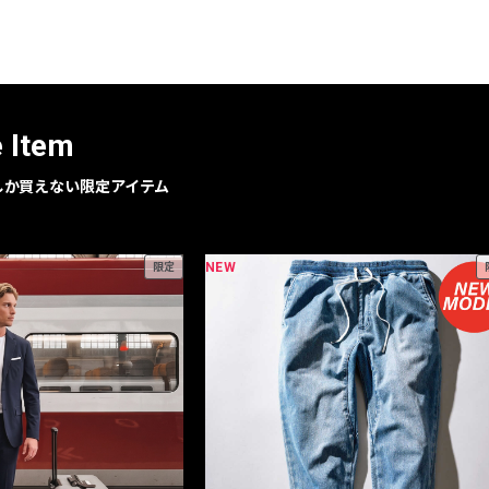
レコメンドアイテム
ピックアップアイテム
フォーカスブランド
セールおすすめアイテム
e Item
人気アイテム TOP 15
geでしか買えない限定アイテム
NEW
限定