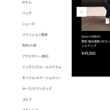
ボトム
バッグ
シューズ
ファッション雑貨
ACANTHUS
Safari CURRENT
別注限定 フード付き チェックシャツジャケット
限定 吸水速乾 UVカッ
財布/小物
ットアップ
¥31,900
¥49,500
アクセサリー/時計
インテリア/ルームアイテム
モバイル/ステーショナリー
サーフ/マリングッズ
ゴルフ