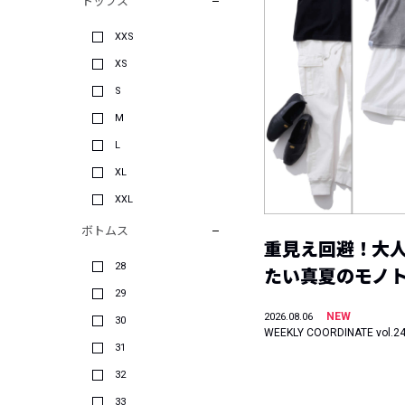
トップス
XXS
XS
S
M
L
XL
XXL
ボトムス
重見え回避！大
28
たい真夏のモノ
29
NEW
2026.08.06
30
WEEKLY COORDINATE vol.2
31
32
33