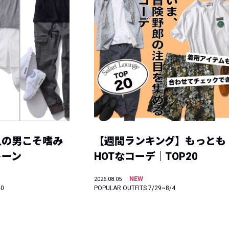
人の男こそ嗜み
【週間ランキング】もっとも
トーン
HOTなコーデ｜TOP20
NEW
2026.08.05
40
POPULAR OUTFITS 7/29~8/4