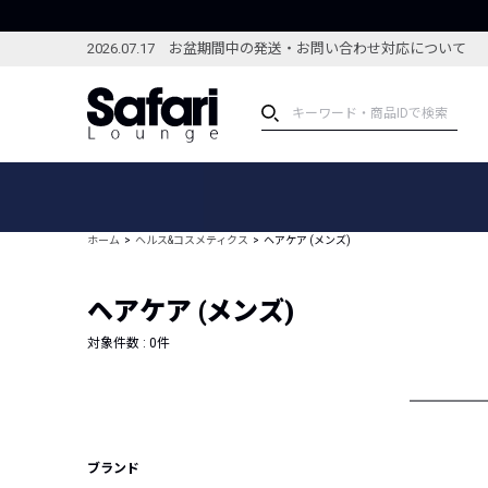
2026.07.17 お盆期間中の発送・お問い合わせ対応について
アイテム
スペシャル
カテゴリーから探す
スペシャルフィーチャ
ホーム
ヘルス&コスメティクス
ヘアケア (メンズ)
ブランドから探す
特集記事
絞り込んで探す
ヘアケア (メンズ)
新着アイテム
コーディネート
編集部のおすすめアイテム
対象件数 :
0
件
編集部のおすすめコー
ランキング
雑誌・カタログ掲載アイテム
セール
ブランド