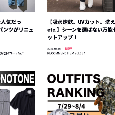
大人気だっ
【吸水速乾、UVカット、洗
ーパンツがリニュ
etc.】シーンを選ばない万能
ットアップ！
NEW
2026.08.07
底解説&コーデ紹介
RECOMMEND ITEM vol.334