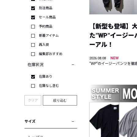
別注商品
セール商品
【新型も登場】
予約商品
た”WP”イージ
新着アイテム
ーアル！
再入荷
編集部おすすめ
NEW
2026.08.08
“WP”のイージーパンツを徹
在庫状況
在庫あり
在庫なし含む
クリア
絞り込む
サイズ