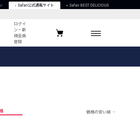
ン
Safari公式通販サイト
Safari BEST DELICIOUS
ログイ
ン・新
規会員
登録
ログイン・新規会員登録
お気に入りアイテム
ガイド
お気に入りブランド
お気に入り記事
最近チェックしたアイテム
格
価格の安い順
ポリシー
関する法律