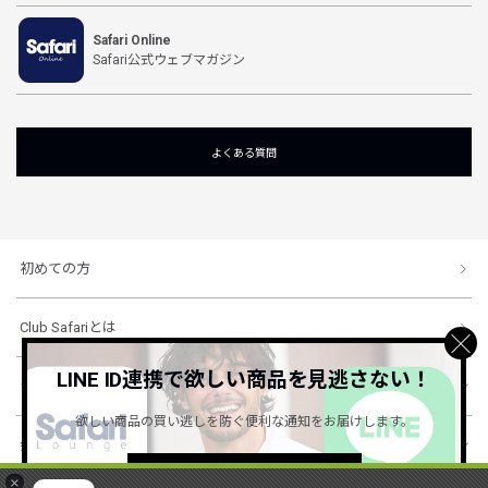
Safari Online
Safari公式ウェブマガジン
よくある質問
初めての方
Club Safariとは
LINE ID連携で欲しい商品を見逃さない！
ショッピングガイド
欲しい商品の買い逃しを防ぐ便利な通知をお届けします。
会社概要・規約
詳しくはこちら ＞
×