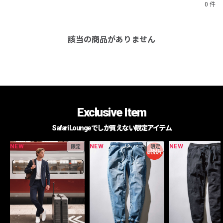
0 件
該当の商品がありません
Exclusive Item
Safari Loungeでしか買えない限定アイテム
NEW
NEW
NEW
限定
限定