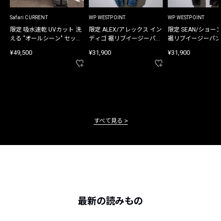
Safari CURRENT
WP WESTPOINT
WP WESTPOINT
限定 吸水速乾 UVカット 洗
限定 ALEX/アレックス イン
限定 SEAN/ショー
える "オールシーン" セット
ディゴ 裾リブイージーパン
裾リブイージーパン
アップ
ツ
¥49,500
¥31,900
¥31,900
すべて見る
最新の読みもの