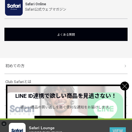
Safari Online
Safari公式ウェブマガジン
よくある質問
初めての方
Club Safariとは
LINE ID連携で欲しい商品を見逃さない！
ショッピングガイド
欲しい商品の買い逃しを防ぐ便利な通知をお届けします。
会社概要・規約
詳しくはこちら ＞
×
Safari Lounge
VIEW