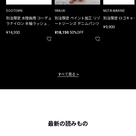
DOGTOWN
YANUK
MUTA MARINE
別注限定 水陸両用 コーデュ
別注限定 ペイント加工 リゾ
別注限定 ロゴキャ
ラナイロン 半袖ラッシュガ
ートジーンズ デニムパンツ
¥9,900
ード
¥14,300
¥18,150
50%OFF
すべて見る
最新の読みもの