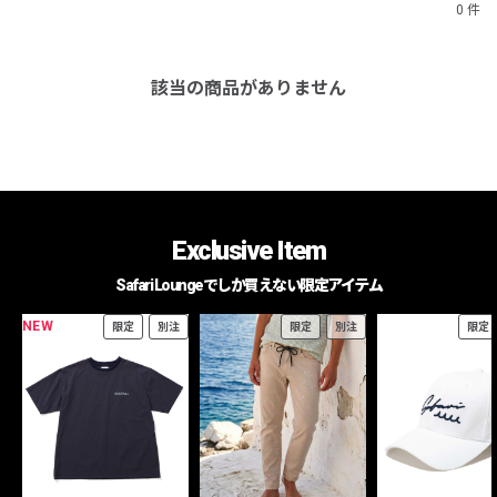
0 件
該当の商品がありません
Exclusive Item
Safari Loungeでしか買えない限定アイテム
NEW
限定
別注
限定
別注
限定