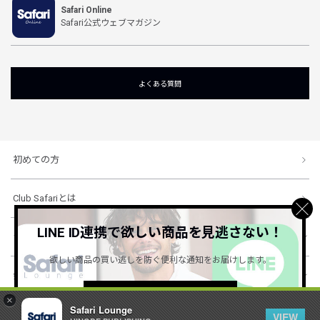
Safari Online
Safari公式ウェブマガジン
よくある質問
初めての方
Club Safariとは
LINE ID連携で欲しい商品を見逃さない！
ショッピングガイド
欲しい商品の買い逃しを防ぐ便利な通知をお届けします。
会社概要・規約
詳しくはこちら ＞
×
Safari Lounge
VIEW