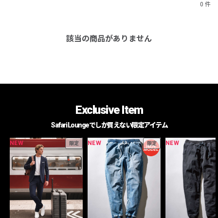
0 件
該当の商品がありません
Exclusive Item
Safari Loungeでしか買えない限定アイテム
NEW
NEW
NEW
限定
限定