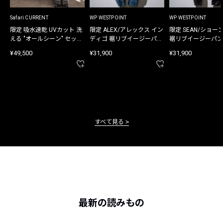
Safari CURRENT
WP WESTPOINT
WP WESTPOINT
限定 吸水速乾 UVカット 洗
限定 ALEX/アレックス イン
限定 SEAN/ショー
える "オールシーン" セット
ディゴ 裾リブイージーパン
裾リブイージーパン
アップ
ツ
¥49,500
¥31,900
¥31,900
すべて見る
最新の読みもの