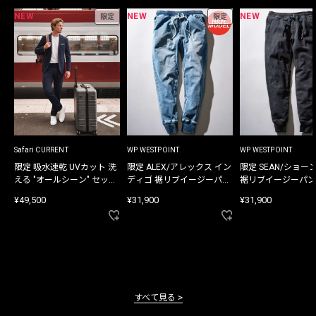
NEW
NEW
NEW
限定
限定
Safari CURRENT
WP WESTPOINT
WP WESTPOINT
限定 吸水速乾 UVカット 洗
限定 ALEX/アレックス イン
限定 SEAN/ショー
える "オールシーン" セット
ディゴ 裾リブイージーパン
裾リブイージーパン
アップ
ツ
¥49,500
¥31,900
¥31,900
すべて見る