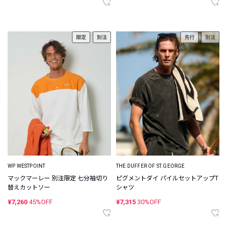
限定
別注
先行
別注
WP WESTPOINT
THE DUFFER OF ST.GEORGE
マックマーレー 別注限定 七分袖切り
ピグメントダイ パイルセットアップT
替えカットソー
シャツ
¥7,260
45%OFF
¥7,315
30%OFF