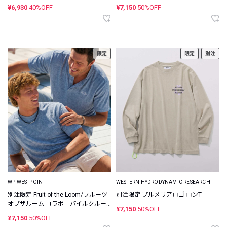
¥6,930
40%OFF
¥7,150
50%OFF
限定
限定
別注
WP WESTPOINT
WESTERN HYDRODYNAMIC RESEARCH
別注限定 Fruit of the Loom/フルーツ
別注限定 プルメリアロゴ ロンT
オブザルーム コラボ パイルクルー
¥7,150
50%OFF
ネック×ヘンリーネック パックTシャ
¥7,150
50%OFF
ツ