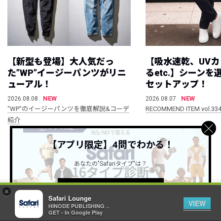
【新型も登場】大人気だっ
【吸水速乾、UV
た”WP”イージーパンツがリニ
るetc.】シーン
ューアル！
セットアップ！
NEW
NEW
2026.08.08
2026.08.07
“WP”のイージーパンツを徹底解説&コーデ
RECOMMEND ITEM vol.33
紹介
【アプリ限定】4問でわかる！
すべて見る
あなたの"Safariタイプ"は？
詳しくはこちら ＞
×
Safari Lounge
VIEW
HINODE PUBLISHING ..
公式SNSアカウント
GET - In Google Play