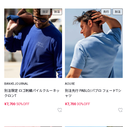
限定
別注
先行
別注
AOURE
BANKS JOURNAL
別注先行 PABLO/パブロ フェードTシ
別注限定 ロゴ刺繍パイルクルーネッ
ャツ
クロンT
¥7,700
30%OFF
¥7,700
50%OFF