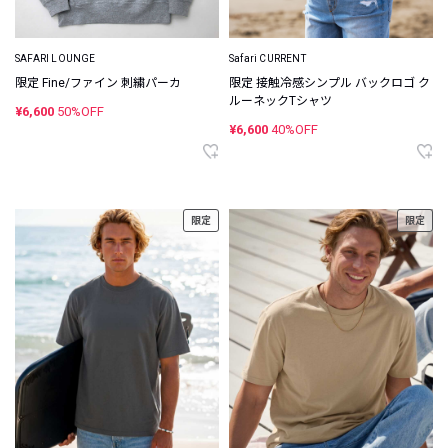
SAFARI LOUNGE
Safari CURRENT
限定 Fine/ファイン 刺繍パーカ
限定 接触冷感シンプル バックロゴ ク
ルーネックTシャツ
¥6,600
50%OFF
¥6,600
40%OFF
限定
限定