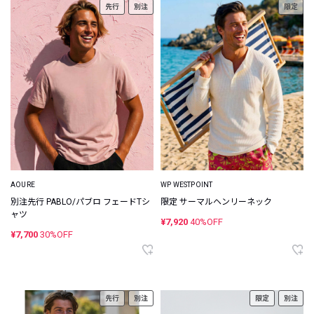
先行
別注
限定
AOURE
WP WESTPOINT
別注先行 PABLO/パブロ フェードTシ
限定 サーマルヘンリーネック
ャツ
¥7,920
40%OFF
¥7,700
30%OFF
先行
別注
限定
別注