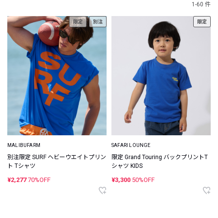
1-60 件
限定
別注
限定
MALIBUFARM
SAFARI LOUNGE
別注限定 SURF ヘビーウエイトプリン
限定 Grand Touring バックプリントT
ト Tシャツ
シャツ KIDS
¥2,277
70%OFF
¥3,300
50%OFF