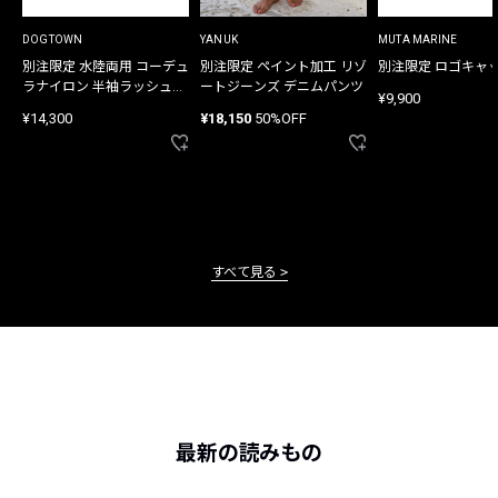
DOGTOWN
YANUK
MUTA MARINE
別注限定 水陸両用 コーデュ
別注限定 ペイント加工 リゾ
別注限定 ロゴキャ
ラナイロン 半袖ラッシュガ
ートジーンズ デニムパンツ
¥9,900
ード
¥14,300
¥18,150
50%OFF
すべて見る
最新の読みもの