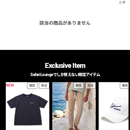
0 件
該当の商品がありません
Exclusive Item
Safari Loungeでしか買えない限定アイテム
NEW
限定
別注
限定
別注
限定