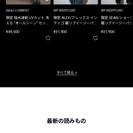
Safari CURRENT
WP WESTPOINT
WP WESTPOINT
限定 吸水速乾 UVカット 洗
限定 ALEX/アレックス イン
限定 SEAN/ショー
える "オールシーン" セット
ディゴ 裾リブイージーパン
裾リブイージーパン
アップ
ツ
¥49,500
¥31,900
¥31,900
すべて見る
最新の読みもの