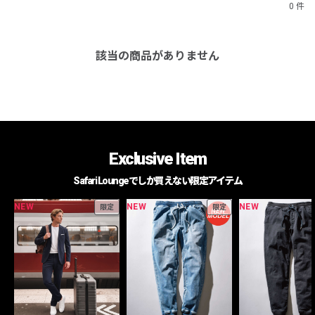
0 件
該当の商品がありません
Exclusive Item
Safari Loungeでしか買えない限定アイテム
NEW
NEW
NEW
限定
限定