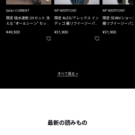
Safari CURRENT
WP WESTPOINT
WP WESTPOINT
限定 吸水速乾 UVカット 洗
限定 ALEX/アレックス イン
限定 SEAN/ショー
える "オールシーン" セット
ディゴ 裾リブイージーパン
裾リブイージーパン
アップ
ツ
¥49,500
¥31,900
¥31,900
すべて見る
最新の読みもの