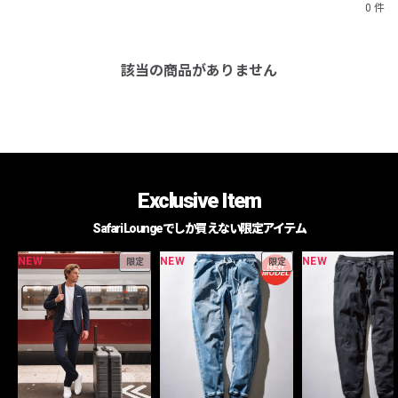
0 件
該当の商品がありません
Exclusive Item
Safari Loungeでしか買えない限定アイテム
NEW
NEW
NEW
限定
限定