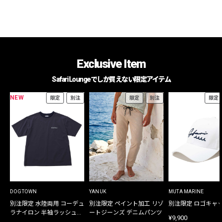
Exclusive Item
Safari Loungeでしか買えない限定アイテム
NEW
限定
別注
限定
別注
限定
DOGTOWN
YANUK
MUTA MARINE
別注限定 水陸両用 コーデュ
別注限定 ペイント加工 リゾ
別注限定 ロゴキャ
ラナイロン 半袖ラッシュガ
ートジーンズ デニムパンツ
¥9,900
ード