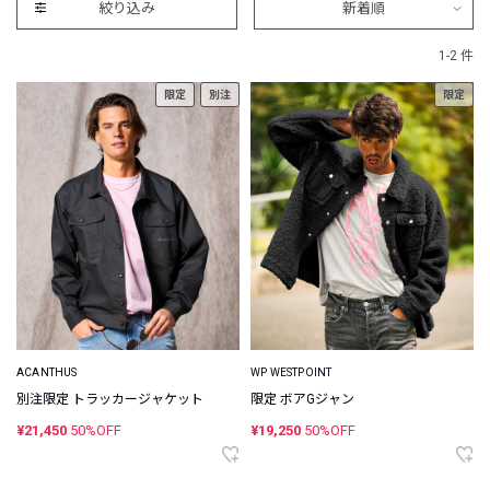
絞り込み
新着順
1-2 件
限定
別注
限定
ACANTHUS
WP WESTPOINT
別注限定 トラッカージャケット
限定 ボアGジャン
¥21,450
50%OFF
¥19,250
50%OFF