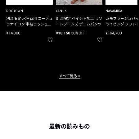
DOGTOWN
YANUK
NASAMICA
別注限定 水陸両用 コーデュ
別注限定 ペイント加工 リゾ
カモフラージュパイ
ラナイロン 半袖ラッシュガ
ートジーンズ デニムパンツ
ライビング ソフト
ード
バッグ
¥14,300
¥18,150
50%OFF
¥194,700
すべて見る
最新の読みもの