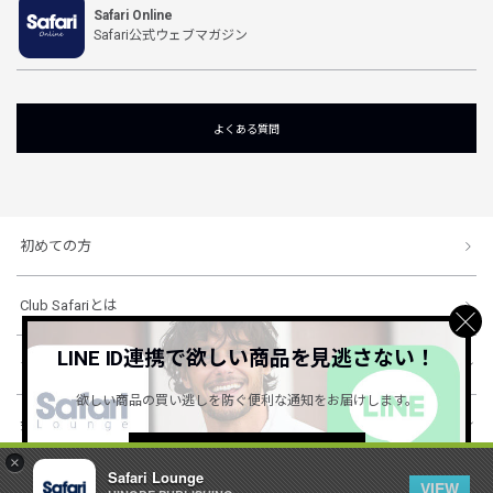
Safari Online
Safari公式ウェブマガジン
よくある質問
初めての方
Club Safariとは
LINE ID連携で欲しい商品を見逃さない！
ショッピングガイド
欲しい商品の買い逃しを防ぐ便利な通知をお届けします。
会社概要・規約
詳しくはこちら ＞
×
Safari Lounge
VIEW