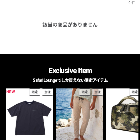
0 件
該当の商品がありません
Exclusive Item
Safari Loungeでしか買えない限定アイテム
NEW
限定
別注
限定
別注
限定