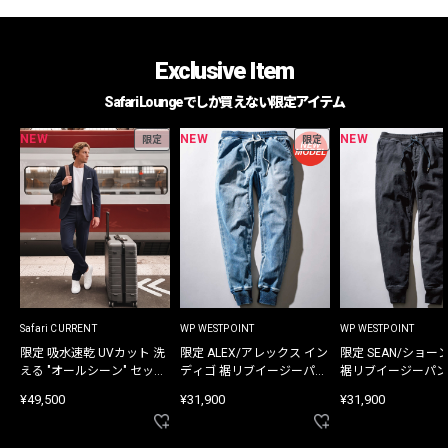
Exclusive Item
Safari Loungeでしか買えない限定アイテム
NEW
NEW
NEW
限定
限定
Safari CURRENT
WP WESTPOINT
WP WESTPOINT
限定 吸水速乾 UVカット 洗
限定 ALEX/アレックス イン
限定 SEAN/ショー
える "オールシーン" セット
ディゴ 裾リブイージーパン
裾リブイージーパン
アップ
ツ
¥49,500
¥31,900
¥31,900