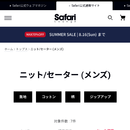
Safari公式ウェブマガジン
Safari公式通販サイト
Sa
ホーム
トップス
ニット/セーター (メンズ)
ニット/セーター (メンズ)
無地
コットン
柄
ジップアップ
対象件数 : 7件