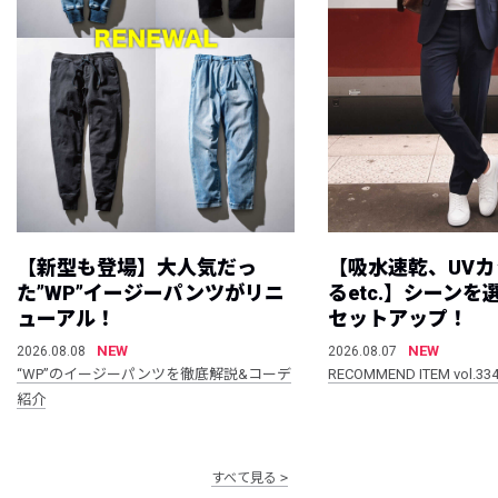
【新型も登場】大人気だっ
【吸水速乾、UV
た”WP”イージーパンツがリニ
るetc.】シーン
ューアル！
セットアップ！
NEW
NEW
2026.08.08
2026.08.07
“WP”のイージーパンツを徹底解説&コーデ
RECOMMEND ITEM vol.33
紹介
すべて見る