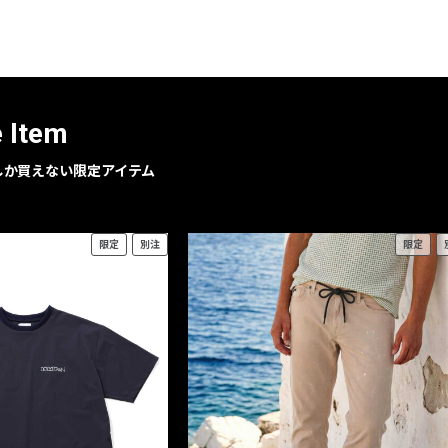
レコメンドアイテム
ピックアップアイテム
フォーカスブランド
セールおすすめアイテム
e Item
人気アイテム TOP 15
geでしか買えない限定アイテム
限定
別注
限定