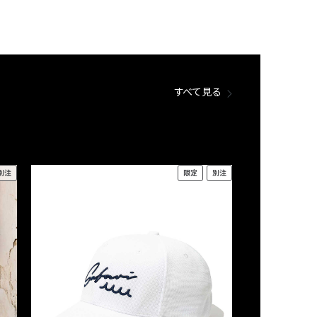
すべて見る
別注
限定
別注