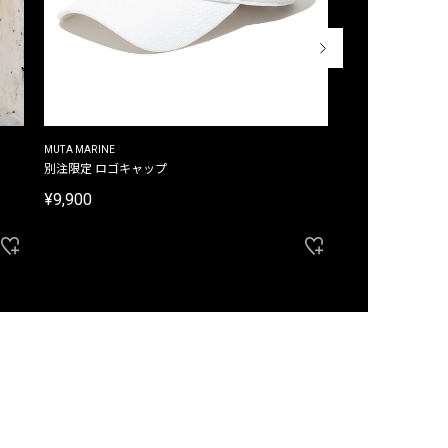
MUTA MARINE
CROSSLEY
ム
別注限定 ロゴキャップ
別注限定 ノースリ
¥9,900
¥8,580
40%OFF