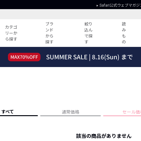
Safari公式ウェブマガジ
ブラ
絞り
読
カテゴ
ンド
込ん
み
リーか
から
で探
も
ら探す
探す
す
の
読みもの
ガイド
ー
すべての記事
ショッピング
2026年のイチオシTシャツ！
初めての方
“WP”のイージーパンツを徹底解説&コ
Club Safari
ーデ紹介
よくある質問
HOTなコーデ TOP20
会社概要
ディネート
新ブランドご紹介！
会員利用規約
すべて
通常価格
セール価
人気記事ランキング
プライバシー
バイヤーズ レコメンド
特定商取引に
今週の別注アイテム
該当の商品がありません
ウィークリーコーデ