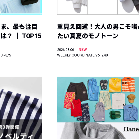
いま、最も注目
重見え回避！大人の男こそ嗜
？ ｜ TOP15
たい真夏のモノトーン
NEW
2026.08.06
30~8/5
WEEKLY COORDINATE vol.240