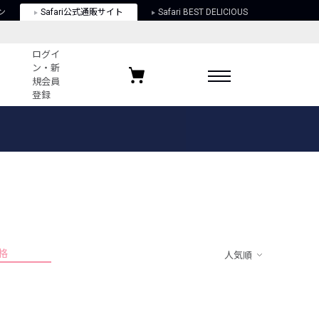
ン
Safari公式通販サイト
Safari BEST DELICIOUS
ログイ
ン・新
規会員
登録
ログイン・新規会員登録
お気に入りアイテム
ガイド
お気に入りブランド
お気に入り記事
最近チェックしたアイテム
格
人気順
ポリシー
関する法律