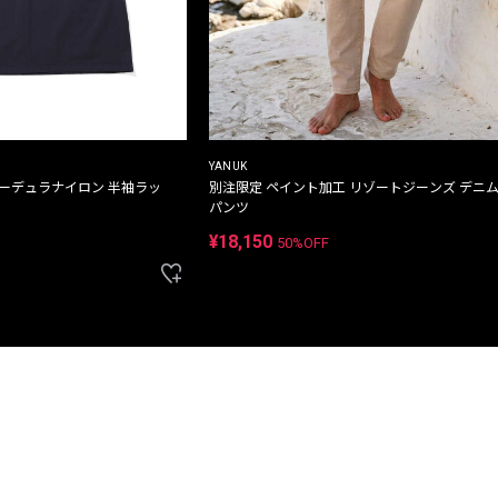
YANUK
コーデュラナイロン 半袖ラッ
別注限定 ペイント加工 リゾートジーンズ デニ
パンツ
¥18,150
50%OFF