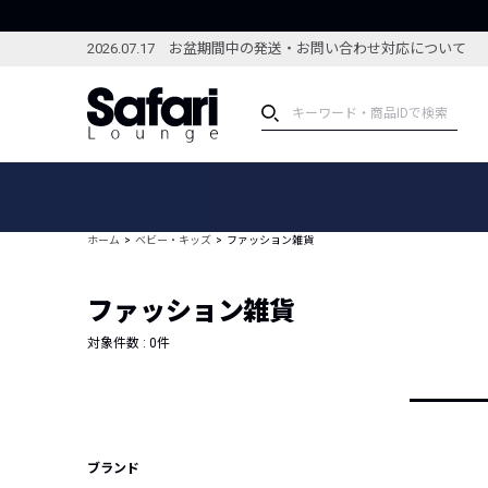
2026.07.17 お盆期間中の発送・お問い合わせ対応について
アイテム
スペシャル
カテゴリーから探す
スペシャルフィーチャ
ホーム
ベビー・キッズ
ファッション雑貨
ブランドから探す
特集記事
絞り込んで探す
ファッション雑貨
新着アイテム
コーディネート
編集部のおすすめアイテム
対象件数 :
0
件
編集部のおすすめコー
ランキング
雑誌・カタログ掲載アイテム
セール
ブランド