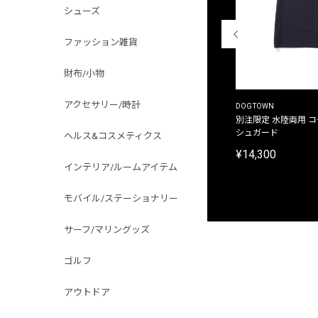
シューズ
ファッション雑貨
財布/小物
アクセサリー/時計
THE DUFFER OF ST.GEORGE
DOGTOWN
別注限定 ピグメントダイ バックプリント サーフ
別注限定 水陸両用 
プリントTシャツ
シュガード
ヘルス&コスメティクス
¥9,900
¥14,300
インテリア/ルームアイテム
モバイル/ステーショナリー
サーフ/マリングッズ
ゴルフ
アウトドア