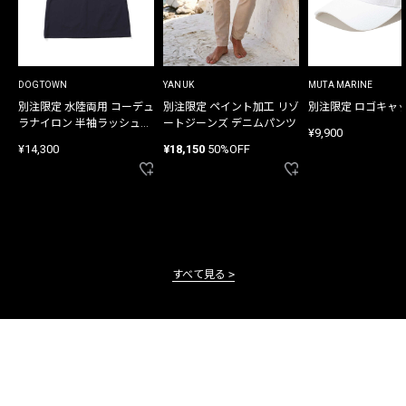
DOGTOWN
YANUK
MUTA MARINE
別注限定 水陸両用 コーデュ
別注限定 ペイント加工 リゾ
別注限定 ロゴキャ
ラナイロン 半袖ラッシュガ
ートジーンズ デニムパンツ
¥9,900
ード
¥14,300
¥18,150
50%OFF
すべて見る