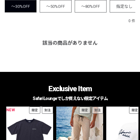
～30%OFF
～50%OFF
～80%OFF
指定なし
0 件
該当の商品がありません
Exclusive Item
Safari Loungeでしか買えない限定アイテム
NEW
限定
別注
限定
別注
限定