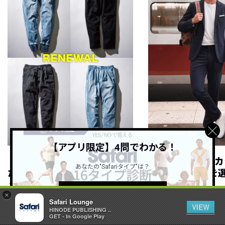
【アプリ限定】4問でわかる！
【新型も登場】大人気だっ
【吸水速乾、UV
あなたの"Safariタイプ"は？
た”WP”イージーパンツがリニ
るetc.】シーン
ューアル！
セットアップ！
詳しくはこちら ＞
×
NEW
NEW
2026.08.08
2026.08.07
Safari Lounge
VIEW
“WP”のイージーパンツを徹底解説&コーデ
RECOMMEND ITEM vol.33
HINODE PUBLISHING ..
GET - In Google Play
紹介