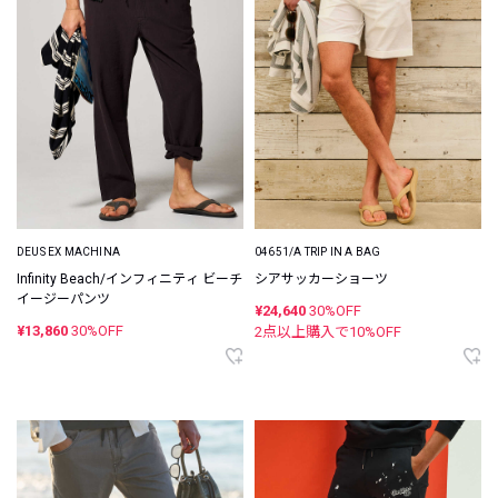
DEUS EX MACHINA
04651/A TRIP IN A BAG
Infinity Beach/インフィニティ ビーチ
シアサッカーショーツ
イージーパンツ
¥24,640
30%OFF
¥13,860
30%OFF
2点以上購入で
10
%OFF