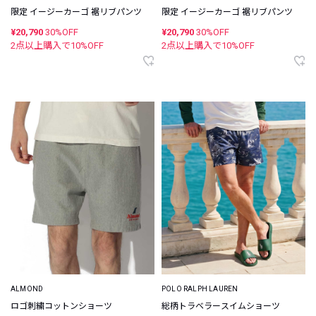
限定 イージーカーゴ 裾リブパンツ
限定 イージーカーゴ 裾リブパンツ
¥20,790
30%OFF
¥20,790
30%OFF
2点以上購入で
10
%OFF
2点以上購入で
10
%OFF
ALMOND
POLO RALPH LAUREN
ロゴ刺繍コットンショーツ
総柄トラベラースイムショーツ