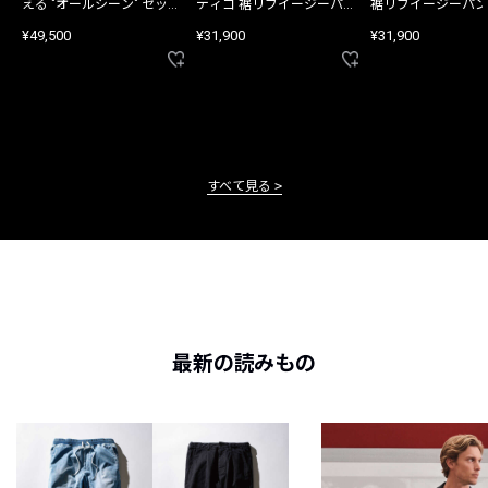
える "オールシーン" セット
ディゴ 裾リブイージーパン
裾リブイージーパン
アップ
ツ
¥49,500
¥31,900
¥31,900
すべて見る
最新の読みもの