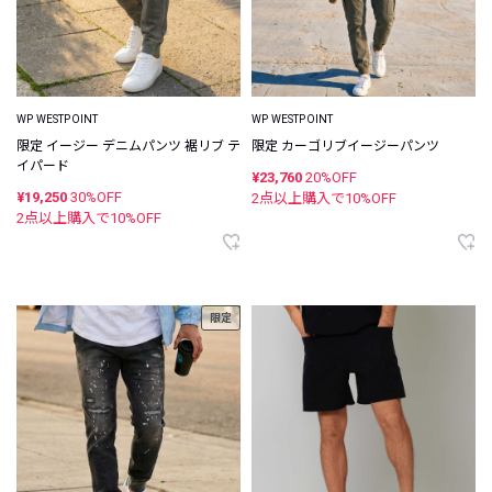
WP WESTPOINT
WP WESTPOINT
限定 イージー デニムパンツ 裾リブ テ
限定 カーゴリブイージーパンツ
イパード
¥23,760
20%OFF
¥19,250
30%OFF
2点以上購入で
10
%OFF
2点以上購入で
10
%OFF
限定