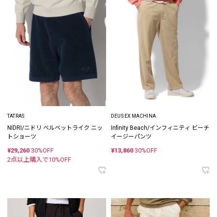
TATRAS
DEUS EX MACHINA
NIDRI/ニドリ ベルベットライク ニッ
Infinity Beach/インフィニティ ビーチ
トショーツ
イージーパンツ
¥29,260
30%OFF
¥13,860
30%OFF
2点以上購入で
10
%OFF