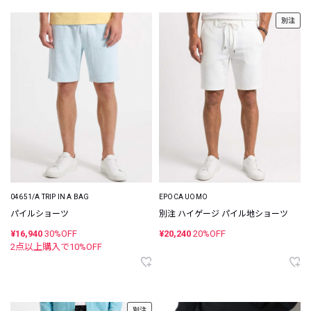
別注
04651/A TRIP IN A BAG
EPOCA UOMO
パイルショーツ
別注 ハイゲージ パイル地ショーツ
¥16,940
30%OFF
¥20,240
20%OFF
2点以上購入で
10
%OFF
別注