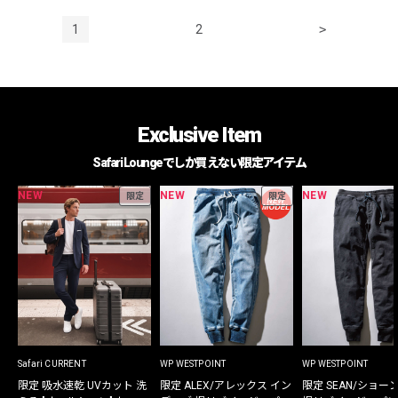
1
2
>
Exclusive Item
Safari Loungeでしか買えない限定アイテム
NEW
NEW
NEW
限定
限定
Safari CURRENT
WP WESTPOINT
WP WESTPOINT
限定 吸水速乾 UVカット 洗
限定 ALEX/アレックス イン
限定 SEAN/ショー