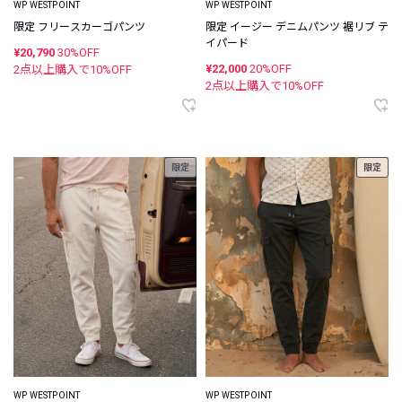
WP WESTPOINT
WP WESTPOINT
限定 フリースカーゴパンツ
限定 イージー デニムパンツ 裾リブ テ
イパード
¥20,790
30%OFF
¥22,000
20%OFF
2点以上購入で
10
%OFF
2点以上購入で
10
%OFF
限定
限定
WP WESTPOINT
WP WESTPOINT