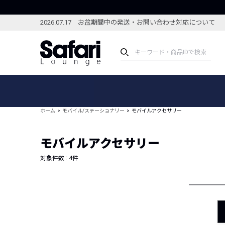
2026.07.17 お盆期間中の発送・お問い合わせ対応について
アイテム
スペシャル
カテゴリーから探す
スペシャルフィーチャ
ホーム
モバイル/ステーショナリー
モバイルアクセサリー
ブランドから探す
特集記事
絞り込んで探す
モバイルアクセサリー
新着アイテム
コーディネート
編集部のおすすめアイテム
対象件数 :
4
件
編集部のおすすめコー
ランキング
雑誌・カタログ掲載アイテム
セール