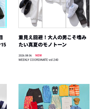
目
重見え回避！大人の男こそ嗜み
15
たい真夏のモノトーン
NEW
2026.08.06
WEEKLY COORDINATE vol.240