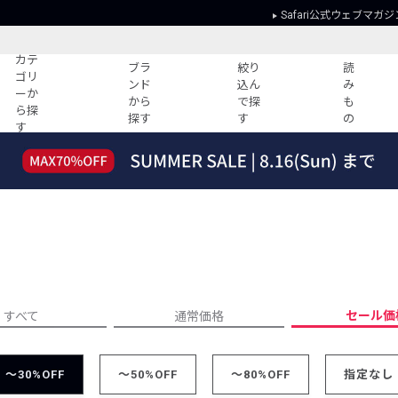
Safari公式ウェブマガジ
カテ
ブラ
絞り
読
ゴリ
ンド
込ん
み
ーか
から
で探
も
ら探
探す
す
の
す
読みもの
ガイド
ー
すべての記事
ショッピング
2026年のイチオシTシャツ！
初めての方
“WP”のイージーパンツを徹底解説&コ
Club Safari
ーデ紹介
よくある質問
HOTなコーデ TOP20
会社概要
ディネート
新ブランドご紹介！
会員利用規約
セール価
すべて
通常価格
人気記事ランキング
プライバシー
バイヤーズ レコメンド
特定商取引に
今週の別注アイテム
～30%OFF
～50%OFF
～80%OFF
指定なし
ウィークリーコーデ