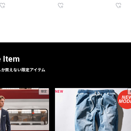
e Item
geでしか買えない限定アイテム
NEW
限定