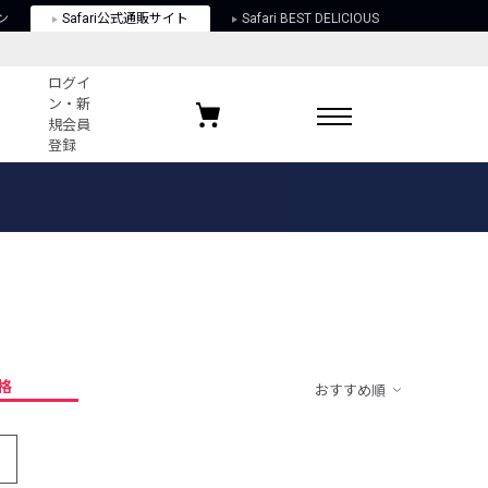
ン
Safari公式通販サイト
Safari BEST DELICIOUS
ログイ
ン・新
規会員
登録
ログイン・新規会員登録
お気に入りアイテム
ガイド
お気に入りブランド
お気に入り記事
最近チェックしたアイテム
格
おすすめ順
ポリシー
関する法律