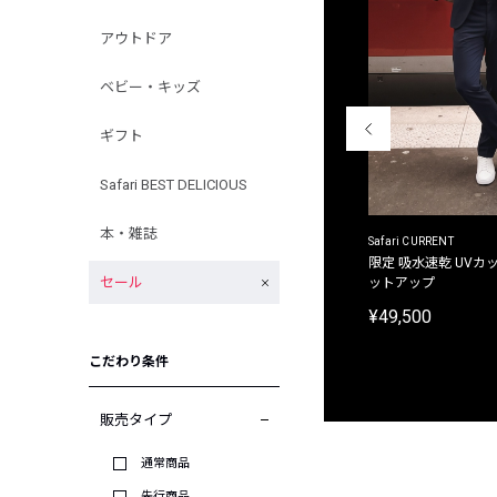
アウトドア
ベビー・キッズ
ギフト
Safari BEST DELICIOUS
本・雑誌
ACANTHUS
Safari CURRENT
別注限定 フード付き チェックシャツジャケット
限定 吸水速乾 UVカッ
セール
ットアップ
¥31,900
¥49,500
こだわり条件
販売タイプ
通常商品
先行商品