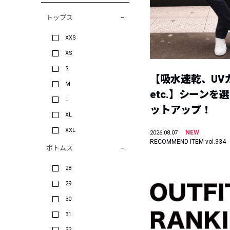
トップス
XXS
XS
S
【吸水速乾、UV
M
etc.】シーンを
L
ットアップ！
XL
XXL
NEW
2026.08.07
RECOMMEND ITEM vol.334
ボトムス
28
29
30
31
32