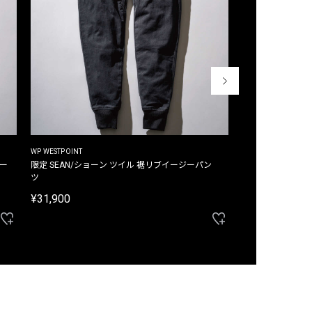
WP WESTPOINT
WP WESTPOINT
ジー
限定 SEAN/ショーン ツイル 裾リブイージーパン
限定 DAVID/デイヴィッド インデ
ツ
イージーパンツ
¥31,900
¥33,000