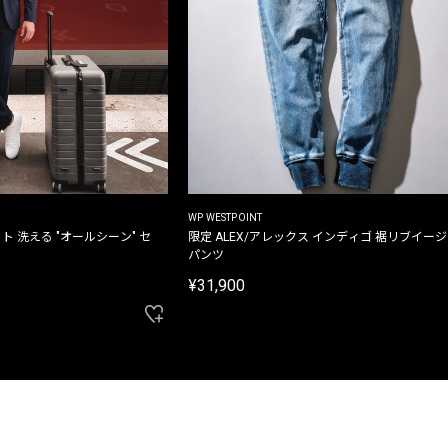
WP WESTPOINT
ト 洗える "オールシーン" セ
限定 ALEX/アレックス インディゴ 裾リブイー
パンツ
¥31,900