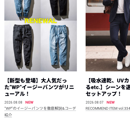
【新型も登場】大人気だっ
【吸水速乾、UV
た”WP”イージーパンツがリニ
るetc.】シーン
ューアル！
セットアップ！
NEW
NEW
2026.08.08
2026.08.07
“WP”のイージーパンツを徹底解説&コーデ
RECOMMEND ITEM vol.33
紹介