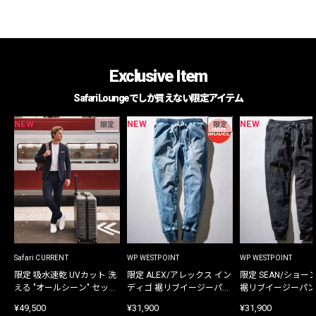
Exclusive Item
Safari Loungeでしか買えない限定アイテム
NEW
NEW
NEW
限定
限定
Safari CURRENT
WP WESTPOINT
WP WESTPOINT
限定 吸水速乾 UVカット 洗
限定 ALEX/アレックス イン
限定 SEAN/ショー
える "オールシーン" セット
ディゴ 裾リブイージーパン
裾リブイージーパン
アップ
ツ
¥49,500
¥31,900
¥31,900