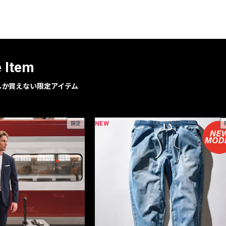
レコメンドアイテム
ピックアップアイテム
フォーカスブランド
セールおすすめアイテム
e Item
人気アイテム TOP 15
geでしか買えない限定アイテム
NEW
限定