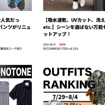
大人気だっ
【吸水速乾、UVカット、洗
ーパンツがリニュ
etc.】シーンを選ばない万能
ットアップ！
NEW
2026.08.07
底解説&コーデ紹介
RECOMMEND ITEM vol.334