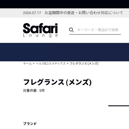
2026.07.17 お盆期間中の発送・お問い合わせ対応について
アイテム
スペシャル
カテゴリーから探す
スペシャルフィーチャ
ホーム
ヘルス&コスメティクス
フレグランス (メンズ)
ブランドから探す
特集記事
絞り込んで探す
フレグランス (メンズ)
新着アイテム
コーディネート
編集部のおすすめアイテム
対象件数 :
0
件
編集部のおすすめコー
ランキング
雑誌・カタログ掲載アイテム
セール
ブランド