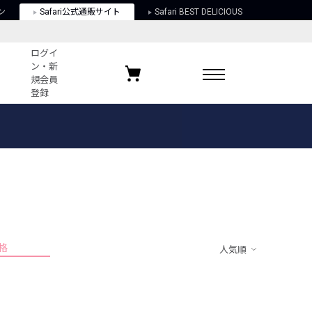
ン
Safari公式通販サイト
Safari BEST DELICIOUS
ログイ
ン・新
規会員
登録
ログイン・新規会員登録
お気に入りアイテム
ガイド
お気に入りブランド
お気に入り記事
最近チェックしたアイテム
格
人気順
ポリシー
関する法律