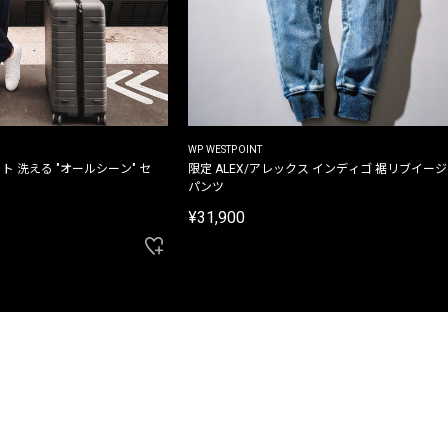
WP WESTPOINT
ト 洗える "オールシーン" セ
限定 ALEX/アレックス インディゴ 裾リブイー
パンツ
¥31,900