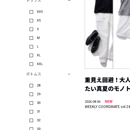
トップス
XXS
XS
S
M
L
XL
XXL
ボトムス
重見え回避！大
28
たい真夏のモノ
29
NEW
2026.08.06
30
WEEKLY COORDINATE vol.2
31
32
33