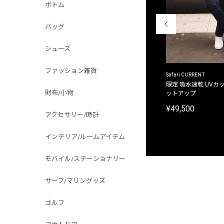
ボトム
バッグ
シューズ
ファッション雑貨
ACANTHUS
Safari CURRENT
別注限定 フード付き チェックシャツジャケット
限定 吸水速乾 UVカッ
財布/小物
ットアップ
¥31,900
¥49,500
アクセサリー/時計
インテリア/ルームアイテム
モバイル/ステーショナリー
サーフ/マリングッズ
ゴルフ