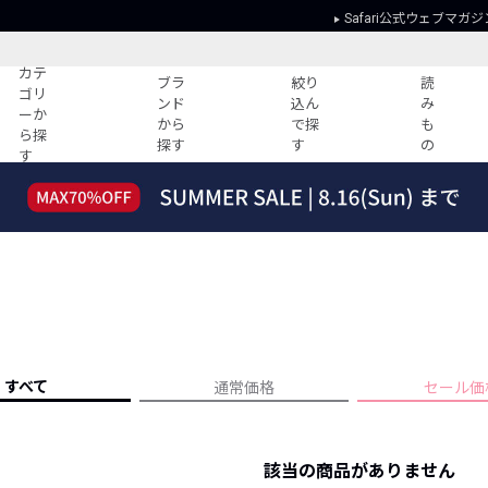
Safari公式ウェブマガジ
カテ
ブラ
絞り
読
ゴリ
ンド
込ん
み
ーか
から
で探
も
ら探
探す
す
の
す
読みもの
ガイド
ー
すべての記事
ショッピング
2026年のイチオシTシャツ！
初めての方
“WP”のイージーパンツを徹底解説&コ
Club Safari
ーデ紹介
よくある質問
HOTなコーデ TOP20
会社概要
ディネート
新ブランドご紹介！
会員利用規約
すべて
通常価格
セール価
人気記事ランキング
プライバシー
バイヤーズ レコメンド
特定商取引に
今週の別注アイテム
該当の商品がありません
ウィークリーコーデ