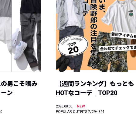
人の男こそ嗜み
【週間ランキング】もっとも
トーン
HOTなコーデ｜TOP20
NEW
2026.08.05
40
POPULAR OUTFITS 7/29~8/4