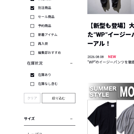
別注商品
セール商品
【新型も登場】
予約商品
た”WP”イージ
新着アイテム
ーアル！
再入荷
編集部おすすめ
NEW
2026.08.08
“WP”のイージーパンツを徹
在庫状況
在庫あり
在庫なし含む
クリア
絞り込む
サイズ