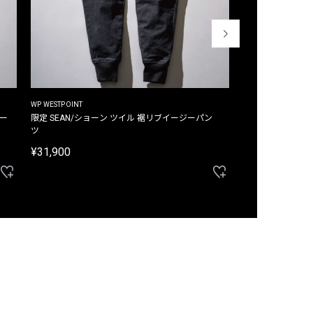
WP WESTPOINT
WP WESTPOINT
ジー
限定 SEAN/ショーン ツイル 裾リブイージーパン
限定 DAVID/デイヴィッド インデ
ツ
イージーパンツ
¥31,900
¥33,000