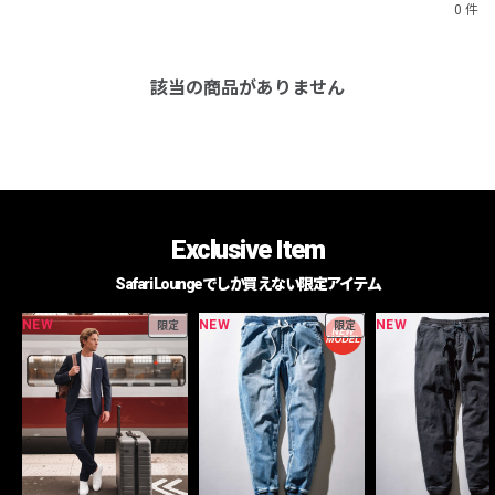
0 件
該当の商品がありません
Exclusive Item
Safari Loungeでしか買えない限定アイテム
NEW
NEW
NEW
限定
限定