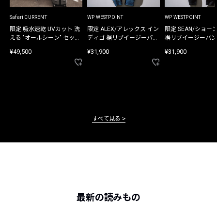
Safari CURRENT
WP WESTPOINT
WP WESTPOINT
限定 吸水速乾 UVカット 洗
限定 ALEX/アレックス イン
限定 SEAN/ショー
える "オールシーン" セット
ディゴ 裾リブイージーパン
裾リブイージーパン
アップ
ツ
¥49,500
¥31,900
¥31,900
すべて見る
最新の読みもの