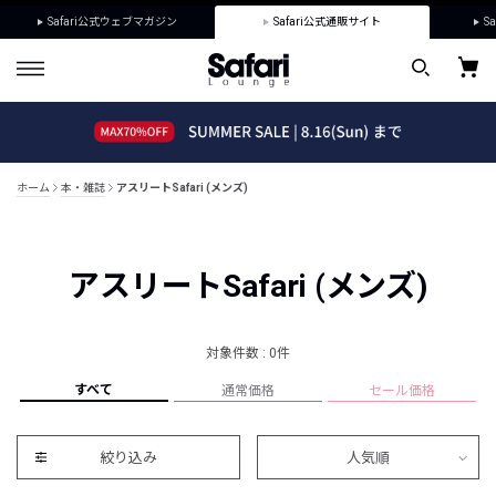
Safari公式ウェブマガジン
Safari公式通販サイト
Sa
ホーム
本・雑誌
アスリートSafari (メンズ)
アスリートSafari (メンズ)
対象件数 : 0件
すべて
通常価格
セール価格
絞り込み
人気順