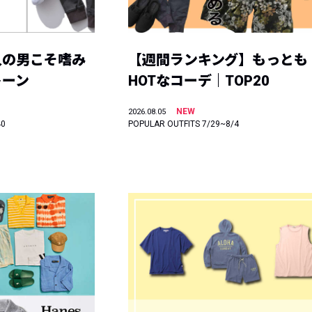
人の男こそ嗜み
【週間ランキング】もっとも
トーン
HOTなコーデ｜TOP20
NEW
2026.08.05
40
POPULAR OUTFITS 7/29~8/4