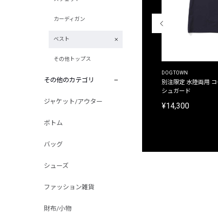
カーディガン
ベスト
その他トップス
THE DUFFER OF ST.GEORGE
DOGTOWN
その他のカテゴリ
別注限定 ピグメントダイ バックプリント サーフ
別注限定 水陸両用 
プリントTシャツ
シュガード
ジャケット/アウター
¥9,900
¥14,300
ボトム
バッグ
シューズ
ファッション雑貨
財布/小物