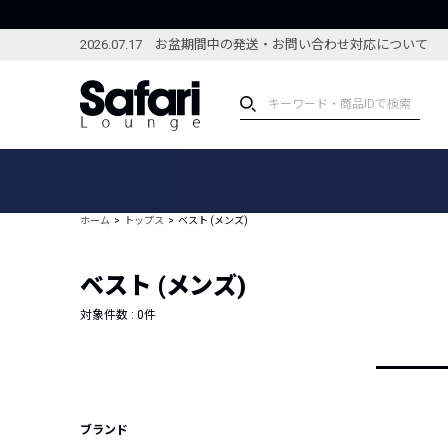
2026.07.17 お盆期間中の発送・お問い合わせ対応について
アイテム
スペシャル
カテゴリーから探す
スペシャルフィーチャ
ホーム
トップス
ベスト (メンズ)
ブランドから探す
特集記事
絞り込んで探す
ベスト (メンズ)
新着アイテム
コーディネート
編集部のおすすめアイテム
対象件数 :
0
件
編集部のおすすめコー
ランキング
雑誌・カタログ掲載アイテム
セール
ブランド