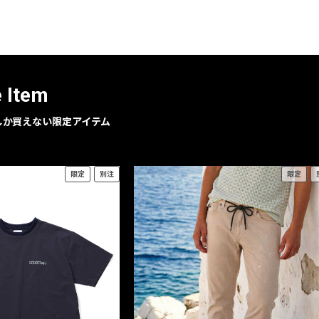
レコメンドアイテム
ピックアップアイテム
フォーカスブランド
セールおすすめアイテム
e Item
人気アイテム TOP 15
geでしか買えない限定アイテム
限定
別注
限定