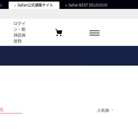
ン
Safari公式通販サイト
Safari BEST DELICIOUS
ログイ
ン・新
規会員
登録
ログイン・新規会員登録
お気に入りアイテム
ガイド
お気に入りブランド
お気に入り記事
最近チェックしたアイテム
格
人気順
ポリシー
関する法律