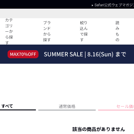
Safari公式ウェブマガジ
カテ
ブラ
絞り
読
ゴリ
ンド
込ん
み
ーか
から
で探
も
ら探
探す
す
の
す
読みもの
ガイド
ー
すべての記事
ショッピング
2026年のイチオシTシャツ！
初めての方
“WP”のイージーパンツを徹底解説&コ
Club Safari
ーデ紹介
よくある質問
HOTなコーデ TOP20
会社概要
ディネート
新ブランドご紹介！
会員利用規約
すべて
通常価格
セール価
人気記事ランキング
プライバシー
バイヤーズ レコメンド
特定商取引に
今週の別注アイテム
該当の商品がありません
ウィークリーコーデ