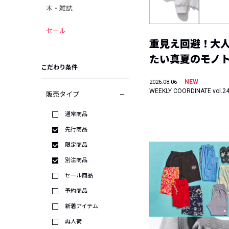
本・雑誌
セール
重見え回避！大
たい真夏のモノ
こだわり条件
NEW
2026.08.06
WEEKLY COORDINATE vol.2
販売タイプ
通常商品
先行商品
限定商品
別注商品
セール商品
予約商品
新着アイテム
再入荷