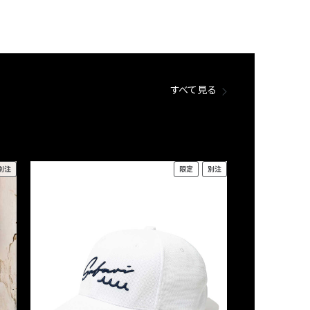
すべて見る
別注
限定
別注