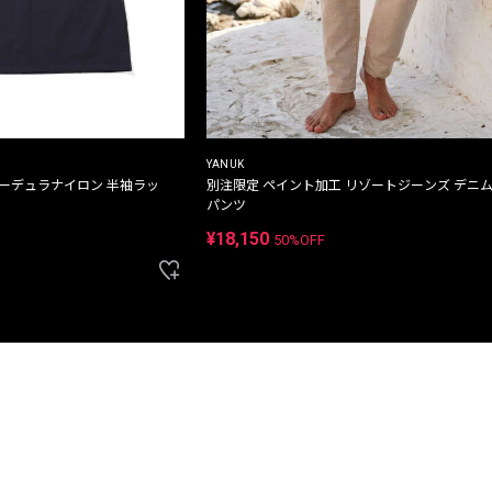
YANUK
コーデュラナイロン 半袖ラッ
別注限定 ペイント加工 リゾートジーンズ デニ
パンツ
¥18,150
50%OFF