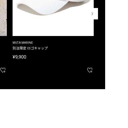
MUTA MARINE
CROSSLEY
ム
別注限定 ロゴキャップ
別注限定 ノースリ
¥9,900
¥8,580
40%OFF