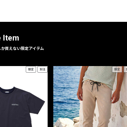
レコメンドアイテム
ピックアップアイテム
フォーカスブランド
セールおすすめアイテム
e Item
人気アイテム TOP 15
geでしか買えない限定アイテム
限定
別注
限定