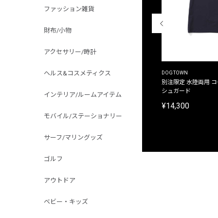
ファッション雑貨
財布/小物
アクセサリー/時計
ヘルス&コスメティクス
THE DUFFER OF ST.GEORGE
DOGTOWN
別注限定 ピグメントダイ バックプリント サーフ
別注限定 水陸両用 
プリントTシャツ
シュガード
インテリア/ルームアイテム
¥9,900
¥14,300
モバイル/ステーショナリー
サーフ/マリングッズ
ゴルフ
アウトドア
ベビー・キッズ