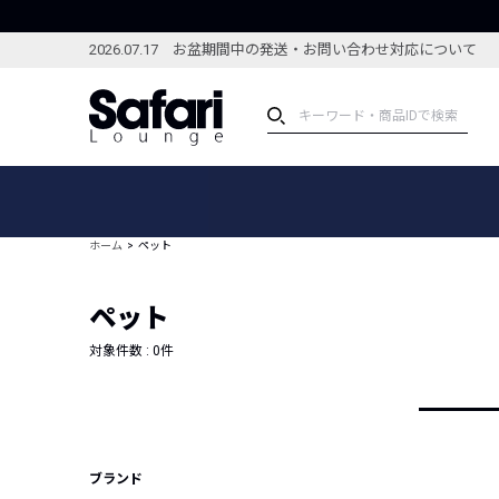
2026.07.17 お盆期間中の発送・お問い合わせ対応について
アイテム
スペシャル
カテゴリーから探す
スペシャルフィーチャ
ホーム
ペット
ブランドから探す
特集記事
絞り込んで探す
ペット
新着アイテム
コーディネート
編集部のおすすめアイテム
対象件数 :
0
件
編集部のおすすめコー
ランキング
雑誌・カタログ掲載アイテム
セール
ブランド