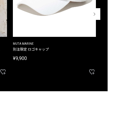
MUTA MARINE
CROSSLEY
ム
別注限定 ロゴキャップ
別注限定 ノースリ
¥9,900
¥8,580
40%OFF