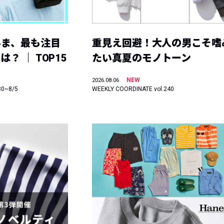
いま、最も注目
重見え回避！大人の男こそ嗜
？ ｜ TOP15
たい真夏のモノトーン
NEW
2026.08.06
30~8/5
WEEKLY COORDINATE vol.240