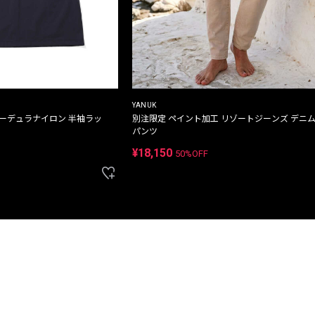
YANUK
コーデュラナイロン 半袖ラッ
別注限定 ペイント加工 リゾートジーンズ デニ
パンツ
¥18,150
50%OFF