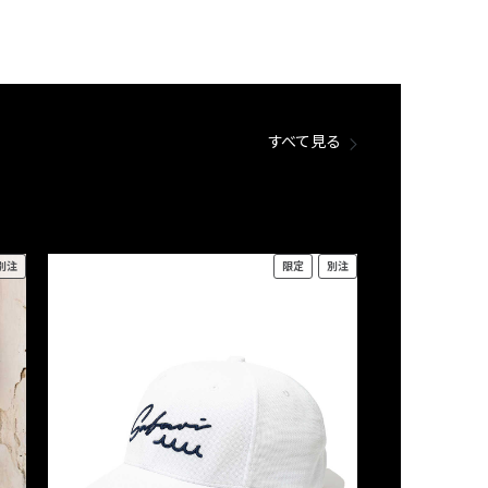
すべて見る
別注
限定
別注