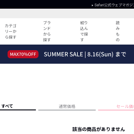
Safari公式ウェブマガジ
ブラ
絞り
読
カテゴ
ンド
込ん
み
リーか
から
で探
も
ら探す
探す
す
の
読みもの
ガイド
ー
すべての記事
ショッピング
2026年のイチオシTシャツ！
初めての方
“WP”のイージーパンツを徹底解説&コ
Club Safari
ーデ紹介
よくある質問
HOTなコーデ TOP20
会社概要
ディネート
新ブランドご紹介！
会員利用規約
すべて
通常価格
セール価
人気記事ランキング
プライバシー
バイヤーズ レコメンド
特定商取引に
今週の別注アイテム
該当の商品がありません
ウィークリーコーデ