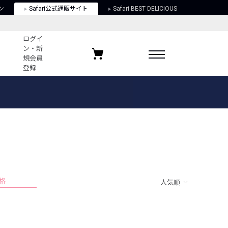
ン
Safari公式通販サイト
Safari BEST DELICIOUS
ログイ
ン・新
規会員
登録
ログイン・新規会員登録
お気に入りアイテム
ガイド
お気に入りブランド
お気に入り記事
最近チェックしたアイテム
格
人気順
ポリシー
関する法律