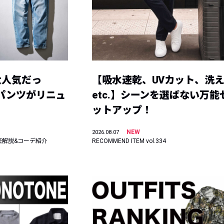
大人気だっ
【吸水速乾、UVカット、洗
ーパンツがリニュ
etc.】シーンを選ばない万能
ットアップ！
NEW
2026.08.07
底解説&コーデ紹介
RECOMMEND ITEM vol.334