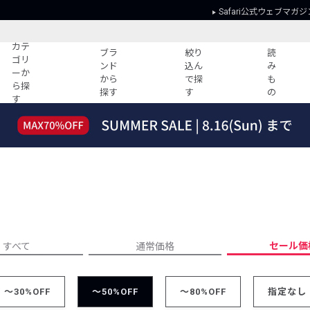
Safari公式ウェブマガジ
カテ
ブラ
絞り
読
ゴリ
ンド
込ん
み
ーか
から
で探
も
ら探
探す
す
の
す
読みもの
ガイド
ー
すべての記事
ショッピング
2026年のイチオシTシャツ！
初めての方
“WP”のイージーパンツを徹底解説&コ
Club Safari
ーデ紹介
よくある質問
HOTなコーデ TOP20
会社概要
ディネート
新ブランドご紹介！
会員利用規約
セール価
すべて
通常価格
人気記事ランキング
プライバシー
バイヤーズ レコメンド
特定商取引に
今週の別注アイテム
～30%OFF
～50%OFF
～80%OFF
指定なし
ウィークリーコーデ