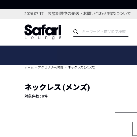
2026.07.17 お盆期間中の発送・お問い合わせ対応について
アイテム
スペシャル
カテゴリーから探す
スペシャルフィーチャ
ホーム
アクセサリー/時計
ネックレス (メンズ)
ブランドから探す
特集記事
絞り込んで探す
ネックレス (メンズ)
新着アイテム
コーディネート
編集部のおすすめアイテム
対象件数 :
0
件
編集部のおすすめコー
ランキング
雑誌・カタログ掲載アイテム
セール