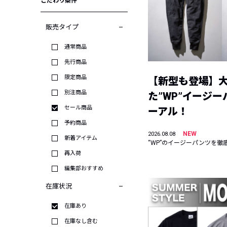
こだわり条件
販売タイプ
通常商品
先行商品
限定商品
【新型も登場】
別注商品
た”WP”イージ
セール商品
ーアル！
予約商品
NEW
2026.08.08
新着アイテム
“WP”のイージーパンツを徹
再入荷
編集部おすすめ
在庫状況
在庫あり
在庫なし含む