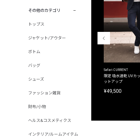
その他のカテゴリ
トップス
ジャケット/アウター
ボトム
バッグ
ACANTHUS
Safari CURRENT
別注限定 フード付き チェックシャツジャケット
限定 吸水速乾 UVカッ
シューズ
ットアップ
¥31,900
¥49,500
ファッション雑貨
財布/小物
ヘルス&コスメティクス
インテリア/ルームアイテム