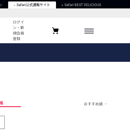
ン
Safari公式通販サイト
Safari BEST DELICIOUS
ログイ
ン・新
規会員
登録
ログイン・新規会員登録
お気に入りアイテム
ガイド
お気に入りブランド
お気に入り記事
最近チェックしたアイテム
格
おすすめ順
ポリシー
関する法律