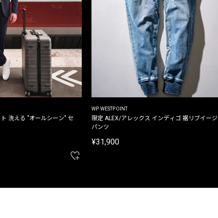
WP WESTPOINT
ト 洗える "オールシーン" セ
限定 ALEX/アレックス インディゴ 裾リブイー
パンツ
¥31,900