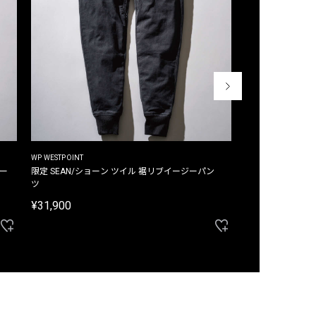
WP WESTPOINT
WP WESTPOINT
ジー
限定 SEAN/ショーン ツイル 裾リブイージーパン
限定 DAVID/デイヴィッド インデ
ツ
イージーパンツ
¥31,900
¥33,000