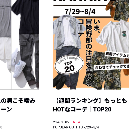
人の男こそ嗜み
【週間ランキング】もっとも
トーン
HOTなコーデ｜TOP20
NEW
2026.08.05
40
POPULAR OUTFITS 7/29~8/4