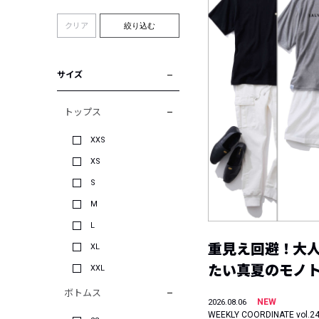
クリア
絞り込む
サイズ
トップス
XXS
XS
S
M
L
重見え回避！大
XL
たい真夏のモノ
XXL
ボトムス
NEW
2026.08.06
WEEKLY COORDINATE vol.2