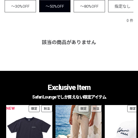
～30%OFF
～50%OFF
～80%OFF
指定なし
0 件
該当の商品がありません
Exclusive Item
Safari Loungeでしか買えない限定アイテム
NEW
限定
別注
限定
別注
限定