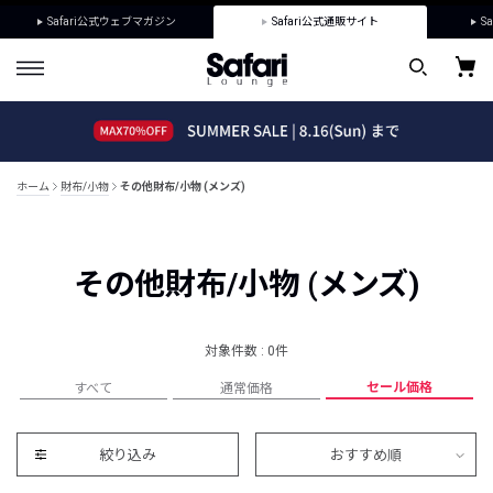
Safari公式ウェブマガジン
Safari公式通販サイト
Sa
ホーム
財布/小物
その他財布/小物 (メンズ)
その他財布/小物 (メンズ)
対象件数 : 0件
セール価格
すべて
通常価格
絞り込み
おすすめ順