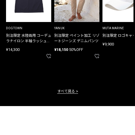
DOGTOWN
YANUK
MUTA MARINE
別注限定 水陸両用 コーデュ
別注限定 ペイント加工 リゾ
別注限定 ロゴキャ
ラナイロン 半袖ラッシュガ
ートジーンズ デニムパンツ
¥9,900
ード
¥14,300
¥18,150
50%OFF
すべて見る