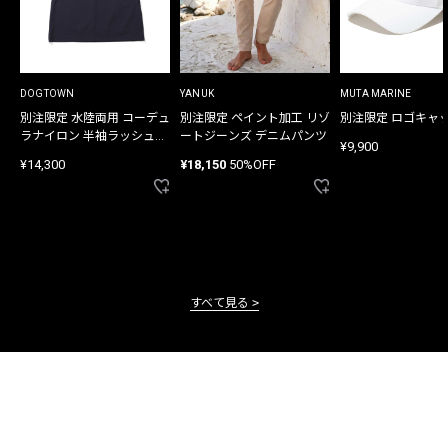
DOGTOWN
YANUK
MUTA MARINE
別注限定 水陸両用 コーデュ
別注限定 ペイント加工 リゾ
別注限定 ロゴキャ
ラナイロン 半袖ラッシュガ
ートジーンズ デニムパンツ
¥9,900
ード
¥14,300
¥18,150
50%OFF
すべて見る