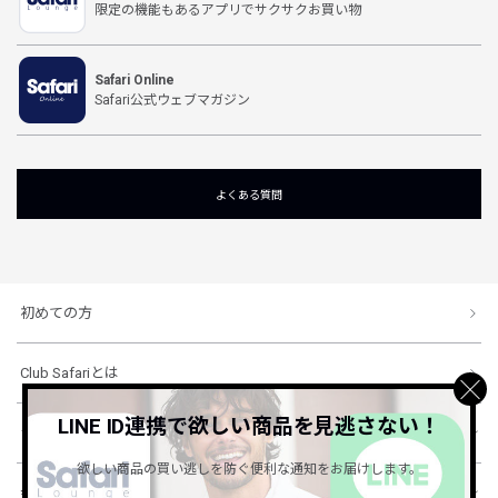
限定の機能もあるアプリでサクサクお買い物
Safari Online
Safari公式ウェブマガジン
よくある質問
初めての方
Club Safariとは
LINE ID連携で欲しい商品を見逃さない！
ショッピングガイド
欲しい商品の買い逃しを防ぐ便利な通知をお届けします。
会社概要・規約