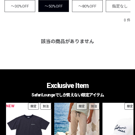
～30%OFF
～50%OFF
～80%OFF
指定なし
0 件
該当の商品がありません
Exclusive Item
Safari Loungeでしか買えない限定アイテム
NEW
限定
別注
限定
別注
限定