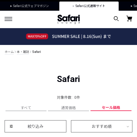
Safari公式ウェブマガジン
Safari公式通販サイト
Sa
ホーム
本・雑誌
Safari
Safari
対象件数 : 0件
セール価格
すべて
通常価格
絞り込み
おすすめ順