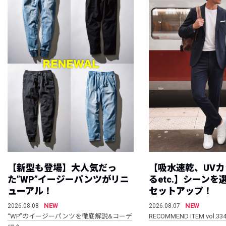
【新型も登場】大人気だっ
【吸水速乾、UV
た”WP”イージーパンツがリニ
るetc.】シーン
ューアル！
セットアップ！
NEW
NEW
2026.08.08
2026.08.07
“WP”のイージーパンツを徹底解説&コーデ
RECOMMEND ITEM vol.33