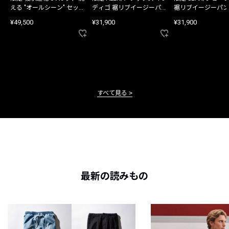
える "オールシーン" セット
ディゴ 裾リブイージーパン
裾リブイージーパン
アップ
ツ
¥49,500
¥31,900
¥31,900
すべて見る
最新の読みもの