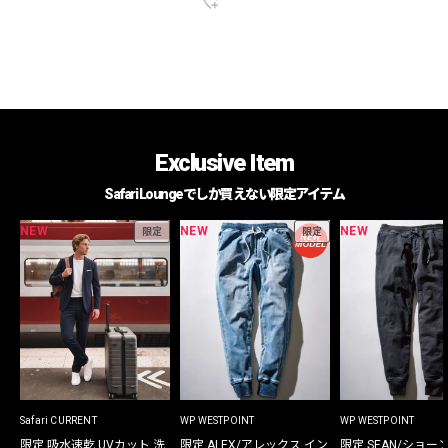
Exclusive Item
Safari Loungeでしか買えない限定アイテム
NEW
NEW
NEW
限定
限定
Safari CURRENT
WP WESTPOINT
WP WESTPOINT
限定 吸水速乾 UVカット 洗
限定 ALEX/アレックス イン
限定 SEAN/ショー